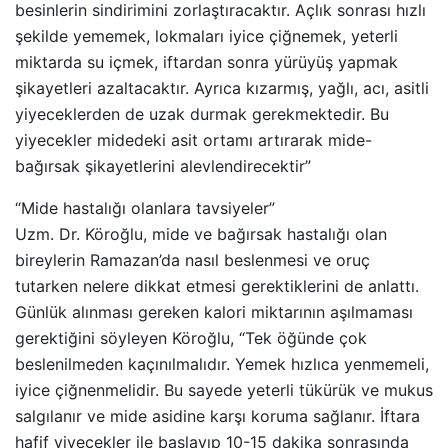
besinlerin sindirimini zorlaştıracaktır. Açlık sonrası hızlı
şekilde yememek, lokmaları iyice çiğnemek, yeterli
miktarda su içmek, iftardan sonra yürüyüş yapmak
şikayetleri azaltacaktır. Ayrıca kızarmış, yağlı, acı, asitli
yiyeceklerden de uzak durmak gerekmektedir. Bu
yiyecekler midedeki asit ortamı artırarak mide-
bağırsak şikayetlerini alevlendirecektir”
“Mide hastalığı olanlara tavsiyeler”
Uzm. Dr. Köroğlu, mide ve bağırsak hastalığı olan
bireylerin Ramazan’da nasıl beslenmesi ve oruç
tutarken nelere dikkat etmesi gerektiklerini de anlattı.
Günlük alınması gereken kalori miktarının aşılmaması
gerektiğini söyleyen Köroğlu, “Tek öğünde çok
beslenilmeden kaçınılmalıdır. Yemek hızlıca yenmemeli,
iyice çiğnenmelidir. Bu sayede yeterli tükürük ve mukus
salgılanır ve mide asidine karşı koruma sağlanır. İftara
hafif yiyecekler ile başlayıp 10-15 dakika sonrasında