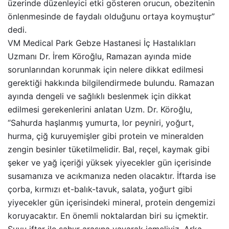
üzerinde düzenleyici etki gösteren orucun, obezitenin
önlenmesinde de faydalı olduğunu ortaya koymuştur”
dedi.
VM Medical Park Gebze Hastanesi İç Hastalıkları
Uzmanı Dr. İrem Köroğlu, Ramazan ayında mide
sorunlarından korunmak için nelere dikkat edilmesi
gerektiği hakkında bilgilendirmede bulundu. Ramazan
ayında dengeli ve sağlıklı beslenmek için dikkat
edilmesi gerekenlerini anlatan Uzm. Dr. Köroğlu,
“Sahurda haşlanmış yumurta, lor peyniri, yoğurt,
hurma, çiğ kuruyemişler gibi protein ve mineralden
zengin besinler tüketilmelidir. Bal, reçel, kaymak gibi
şeker ve yağ içeriği yüksek yiyecekler gün içerisinde
susamanıza ve acıkmanıza neden olacaktır. İftarda ise
çorba, kırmızı et-balık-tavuk, salata, yoğurt gibi
yiyecekler gün içerisindeki mineral, protein dengemizi
koruyacaktır. En önemli noktalardan biri su içmektir.
Suyu iftar ile sahur arasına yayarak içmeliyiz. Arka