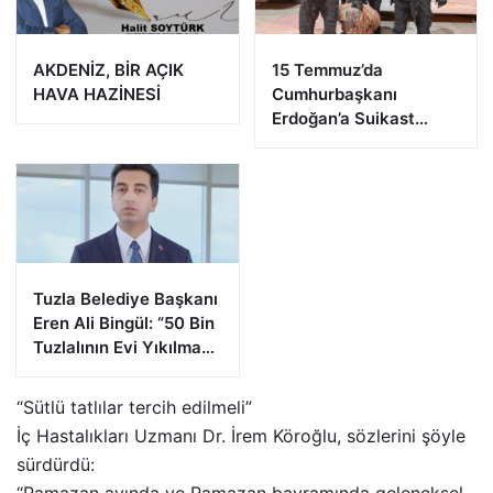
AKDENİZ, BİR AÇIK
15 Temmuz’da
HAVA HAZİNESİ
Cumhurbaşkanı
Erdoğan’a Suikast
Girişiminde Bulunan
FETÖ Firarisi B.K.
Afyonkarahisar’da
Yakalandı
Tuzla Belediye Başkanı
Eren Ali Bingül: “50 Bin
Tuzlalının Evi Yıkılma
Riskiyle Karşı Karşıya”
“Sütlü tatlılar tercih edilmeli”
İç Hastalıkları Uzmanı Dr. İrem Köroğlu, sözlerini şöyle
sürdürdü:
“Ramazan ayında ve Ramazan bayramında geleneksel