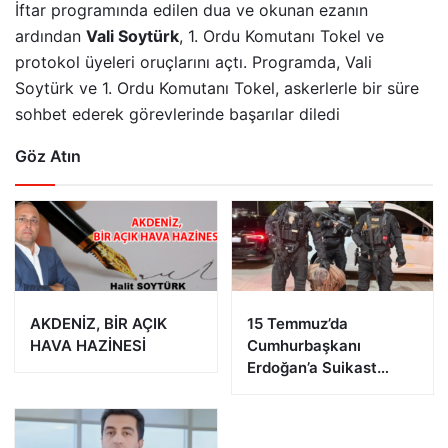
İftar programında edilen dua ve okunan ezanın
ardından
Vali Soytürk
, 1. Ordu Komutanı Tokel ve
protokol üyeleri oruçlarını açtı. Programda, Vali
Soytürk ve 1. Ordu Komutanı Tokel, askerlerle bir süre
sohbet ederek görevlerinde başarılar diledi
Göz Atın
AKDENİZ, BİR AÇIK
15 Temmuz’da
HAVA HAZİNESİ
Cumhurbaşkanı
Erdoğan’a Suikast
Girişiminde Bulunan
FETÖ Firarisi B.K.
Afyonkarahisar’da