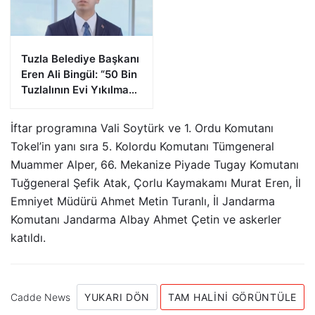
Yakalandı
Tuzla Belediye Başkanı
Eren Ali Bingül: “50 Bin
Tuzlalının Evi Yıkılma
Riskiyle Karşı Karşıya”
İftar programına Vali Soytürk ve 1. Ordu Komutanı
Tokel’in yanı sıra 5. Kolordu Komutanı Tümgeneral
Muammer Alper, 66. Mekanize Piyade Tugay Komutanı
Tuğgeneral Şefik Atak, Çorlu Kaymakamı Murat Eren, İl
Emniyet Müdürü Ahmet Metin Turanlı, İl Jandarma
Komutanı Jandarma Albay Ahmet Çetin ve askerler
katıldı.
Cadde News
YUKARI DÖN
TAM HALINI GÖRÜNTÜLE