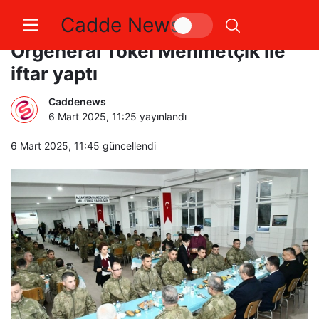
Cadde News
Vali Soytürk ve 1. Ordu Komutanı
Orgeneral Tokel Mehmetçik ile
iftar yaptı
Caddenews
6 Mart 2025, 11:25
yayınlandı
6 Mart 2025, 11:45
güncellendi