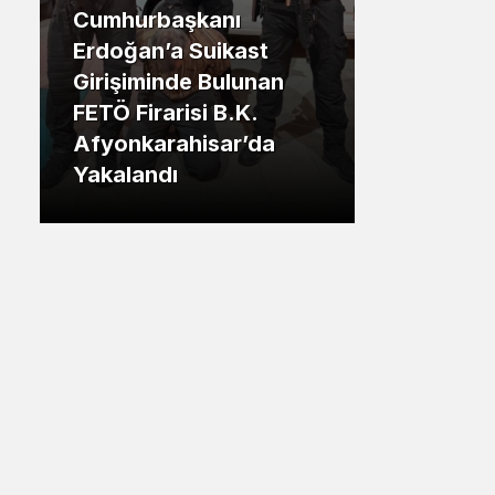
hurbaşkanı
Sistem Modu
.İstanbul
ğan’a Suikast
Sistem modunu seçin.
şiminde Bulunan
Tuzla Belediye Başk
 Firarisi B.K.
Eren Ali Bingül: “50
nkarahisar’da
Tuzlalının Evi Yıkılm
landı
Riskiyle Karşı Karşı