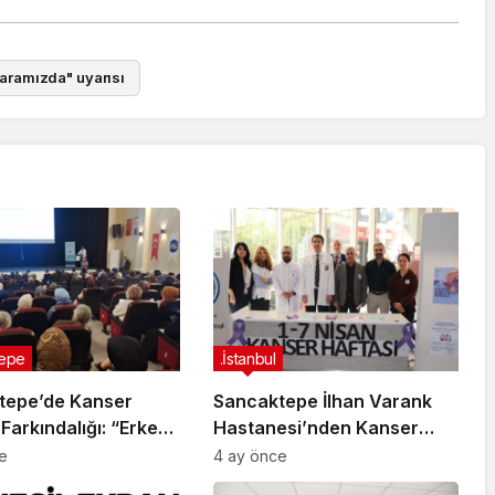
aramızda" uyarısı
epe
.İstanbul
tepe’de Kanser
Sancaktepe İlhan Varank
 Farkındalığı: “Erken
Hastanesi’nden Kanser
yat Kurtarır”
Haftası Etkinliği
e
4 ay önce