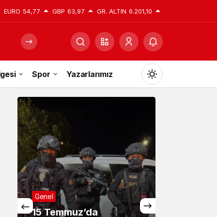
EURO
54,77
GBP
63,97
GR. ALTIN
6.201,10
gesi
Spor
Yazarlarımız
Mod
değiştir
Gündüz Modu
Gündüz modunu seçin.
Gece Modu
Gece modunu seçin.
emmuz’da