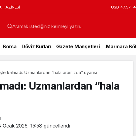
A HAZİNESİ
USD
47,57
Aramak istediğiniz kelimeyi yazın..
Borsa
Döviz Kurları
Gazete Manşetleri
.Marmara Böl
te kalmadı: Uzmanlardan “hala aramızda” uyarısı
madı: Uzmanlardan “hala
ı
Genel
4 Ocak 2026, 15:58
güncellendi
15 T