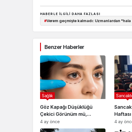
HABERLE ILGILI DAHA FAZLASI
#
Verem geçmişte kalmadı: Uzmanlardan "hala 
Benzer Haberler
Sağlık
Sancakt
Göz Kapağı Düşüklüğü
Sancak
Çekici Görünüm mü,
Haftası
Hastalık mı? Uzmanı Uyardı
Tanı Ha
4 ay önce
4 ay önc