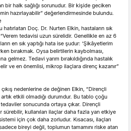
n bir halk sağlığı sorunudur. Bir kişide geciken
min hazırlayabilir” değerlendirmesinde bulundu.
e
 hatırlatan Doç. Dr. Nurten Elkin, hastaların sık
, “Verem tedavisi uzun sürelidir. Genellikle en az 6
ların en sık yaptığı hata ise şudur: ‘Şikâyetlerim
 erken bırakmak. Oysa belirtilerin kaybolması,
 gelmez. Tedavi yarım bırakıldığında hastalık
 gelir ve en önemlisi, mikrop ilaçlara direnç kazanır”
çıkış nedenlerine de değinen Elkin, “Dirençli
n artık etkili olmadığı durumdur. Bu tablo çoğu
tedaviler sonucunda ortaya çıkar. Dirençli
r sürebilir, kullanılan ilaçlar daha fazla yan etkiye
istemi için çok daha zorludur. Kısacası, ilaçları
adece bireyi değil, toplumun tamamını riske atan