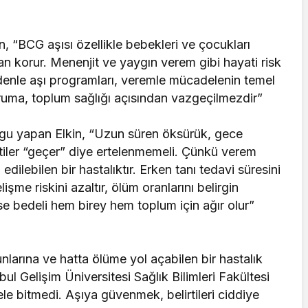
.
, “BCG aşısı özellikle bebekleri ve çocukları
n korur. Menenjit ve yaygın verem gibi hayati risk
denle aşı programları, veremle mücadelenin temel
koruma, toplum sağlığı açısından vazgeçilmezdir”
rgu yapan Elkin, “Uzun süren öksürük, gece
lirtiler “geçer” diye ertelenmemeli. Çünkü verem
ilebilen bir hastalıktır. Erken tanı tedavi süresini
lişme riskini azaltır, ölüm oranlarını belirgin
se bedeli hem birey hem toplum için ağır olur”
nlarına ve hatta ölüme yol açabilen bir hastalık
ul Gelişim Üniversitesi Sağlık Bilimleri Fakültesi
e bitmedi. Aşıya güvenmek, belirtileri ciddiye