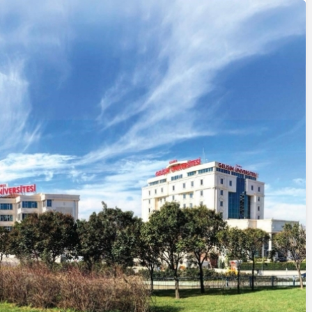
Cum
Erdo
Giri
Yazarlar
FETÖ
AKDENİZ, BİR AÇIK
Afyo
HAVA HAZİNESİ
Yaka