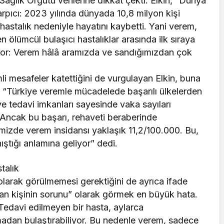
ağlık Örgütü verilerine dikkat çekti. Elkin, “Dünya
arpıcı: 2023 yılında dünyada 10,8 milyon kişi
hastalık nedeniyle hayatını kaybetti. Yani verem,
lümcül bulaşıcı hastalıklar arasında ilk sıraya
üyor: Verem hâlâ aramızda ve sandığımızdan çok
 mesafeler katettiğini de vurgulayan Elkin, buna
n, “Türkiye veremle mücadelede başarılı ülkelerden
 ve tedavi imkanları sayesinde vaka sayıları
 Ancak bu başarı, rehaveti beraberinde
emizde verem insidansı yaklaşık 11,2/100.000. Bu,
nıştığı anlamına geliyor” dedi.
talık
 olarak görülmemesi gerektiğini de ayrıca ifade
lan kişinin sorunu” olarak görmek en büyük hata.
Tedavi edilmeyen bir hasta, aylarca
lmadan bulaştırabiliyor. Bu nedenle verem, sadece