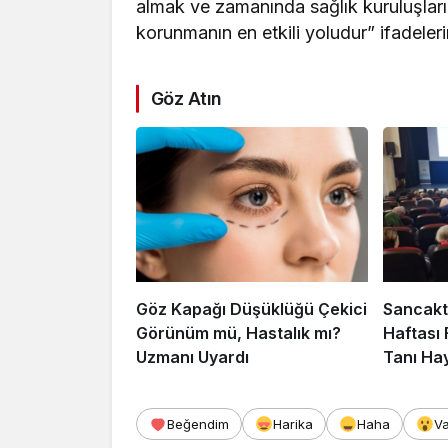
almak ve zamanında sağlık kuruluşlar
korunmanın en etkili yoludur” ifadelerin
Göz Atın
Göz Kapağı Düşüklüğü Çekici
Sancakt
Görünüm mü, Hastalık mı?
Haftası 
Uzmanı Uyardı
Tanı Hay
Beğendim
Harika
Haha
V