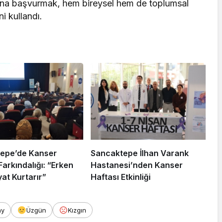
ına başvurmak, hem bireysel hem de toplumsal
i kullandı.
epe’de Kanser
Sancaktepe İlhan Varank
Farkındalığı: “Erken
Hastanesi’nden Kanser
at Kurtarır”
Haftası Etkinliği
ay
Üzgün
Kızgın