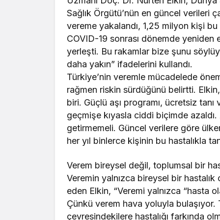
Uzmanı Doç. Dr. Nurten Elkin, Dünya S
Sağlık Örgütü’nün en güncel verileri ç
vereme yakalandı, 1,25 milyon kişi bu 
COVID-19 sonrası dönemde yeniden en ö
yerleşti. Bu rakamlar bize şunu söyl
daha yakın” ifadelerini kullandı.
Türkiye’nin veremle mücadelede önemli
rağmen riskin sürdüğünü belirtti. Elki
biri. Güçlü aşı programı, ücretsiz tanı
geçmişe kıyasla ciddi biçimde azaldı.
getirmemeli. Güncel verilere göre ülk
her yıl binlerce kişinin bu hastalıkla ta
Verem bireysel değil, toplumsal bir has
Veremin yalnızca bireysel bir hastalık
eden Elkin, “Veremi yalnızca “hasta o
Çünkü verem hava yoluyla bulaşıyor. 
çevresindekilere hastalığı farkında o