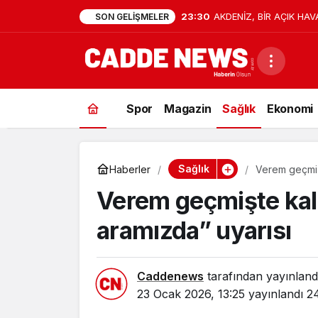
23:30
AKDENİZ, BİR AÇIK HAV
SON GELIŞMELER
Spor
Magazin
Sağlık
Ekonomi
Sağlık
Haberler
Verem geçmiş
Verem geçmişte kal
aramızda” uyarısı
Caddenews
tarafından yayınland
23 Ocak 2026, 13:25
yayınlandı
2