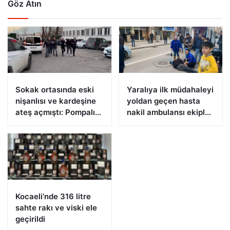
Göz Atın
Sokak ortasında eski
Yaralıya ilk müdahaleyi
nişanlısı ve kardeşine
yoldan geçen hasta
ateş açmıştı: Pompalı
nakil ambulansı ekipleri
tüfekle yakalandı
yaptı
Kocaeli’nde 316 litre
sahte rakı ve viski ele
geçirildi