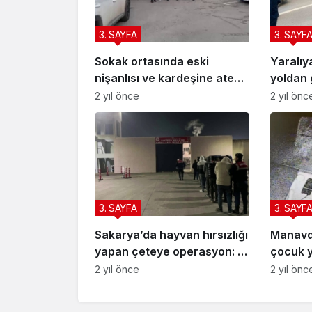
3. SAYFA
3. SAYF
Sokak ortasında eski
Yaralıy
nişanlısı ve kardeşine ateş
yoldan 
açmıştı: Pompalı tüfekle
ambulan
2 yıl önce
2 yıl önc
yakalandı
3. SAYFA
3. SAYF
Sakarya’da hayvan hırsızlığı
Manavda
yapan çeteye operasyon: 7
çocuk 
tutuklama
2 yıl önce
2 yıl önc