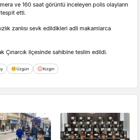
mera ve 160 saat görüntü inceleyen polis olayların
espit etti.
ızlık zanlısı sevk edildikleri adli makamlarca
 Çınarcık ilçesinde sahibine teslim edildi.
ay
Üzgün
Kızgın