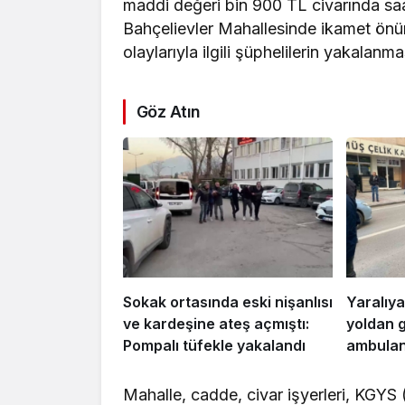
maddi değeri bin 900 TL civarında saat
Bahçelievler Mahallesinde ikamet önünd
olaylarıyla ilgili şüphelilerin yakalanm
Göz Atın
Sokak ortasında eski nişanlısı
Yaralıya
ve kardeşine ateş açmıştı:
yoldan 
Pompalı tüfekle yakalandı
ambulans
Mahalle, cadde, civar işyerleri, KGYS