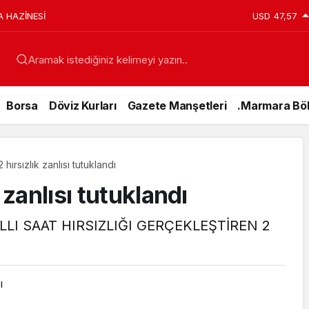
A HAZİNESİ
USD
47,57
Aramak istediğiniz kelimeyi yazın..
Borsa
Döviz Kurları
Gazete Manşetleri
.Marmara Böl
 hırsızlık zanlısı tutuklandı
 zanlısı tutuklandı
LLI SAAT HIRSIZLIĞI GERÇEKLEŞTİREN 2
Genel
ı
15 Temmuz’da