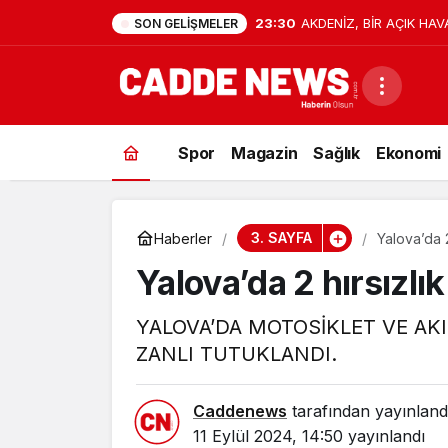
23:30
AKDENİZ, BİR AÇIK HAV
SON GELIŞMELER
Spor
Magazin
Sağlık
Ekonomi
3. SAYFA
Haberler
Yalova’da 2
Yalova’da 2 hırsızlık
YALOVA’DA MOTOSİKLET VE AKI
ZANLI TUTUKLANDI.
Caddenews
tarafından yayınland
11 Eylül 2024, 14:50
yayınlandı