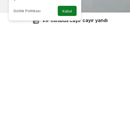
Gizlilik Politikası
Kabul
VIP minibüs cayır cayır yandı