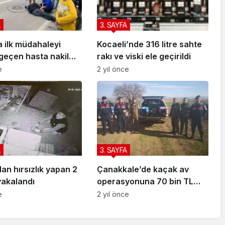
A
3. SAYFA
a ilk müdahaleyi
Kocaeli’nde 316 litre sahte
geçen hasta nakil
rakı ve viski ele geçirildi
sı ekipleri yaptı
e
2 yıl önce
A
3. SAYFA
n hırsızlık yapan 2
Çanakkale’de kaçak av
yakalandı
operasyonuna 70 bin TL
ceza
e
2 yıl önce