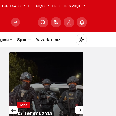
EURO
54,77
GBP
63,97
GR. ALTIN
6.201,10
gesi
Spor
Yazarlarımız
Mod
değiştir
Gündüz Modu
Gündüz modunu seçin.
Gece Modu
Gece modunu seçin.