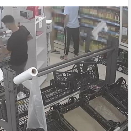
Cumhurbaşkanı
Erdoğan’a Suikast
Girişiminde Bulunan
FETÖ Firarisi B.K.
, BİR AÇIK
Afyonkarahisar’da
ZİNESİ
Yakalandı