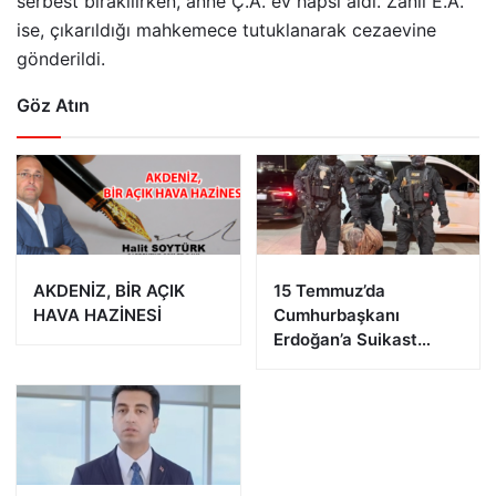
serbest bırakılırken, anne Ç.A. ev hapsi aldı. Zanlı E.A.
ise, çıkarıldığı mahkemece tutuklanarak cezaevine
gönderildi.
Göz Atın
AKDENİZ, BİR AÇIK
15 Temmuz’da
HAVA HAZİNESİ
Cumhurbaşkanı
Erdoğan’a Suikast
Girişiminde Bulunan
FETÖ Firarisi B.K.
Afyonkarahisar’da
Yakalandı