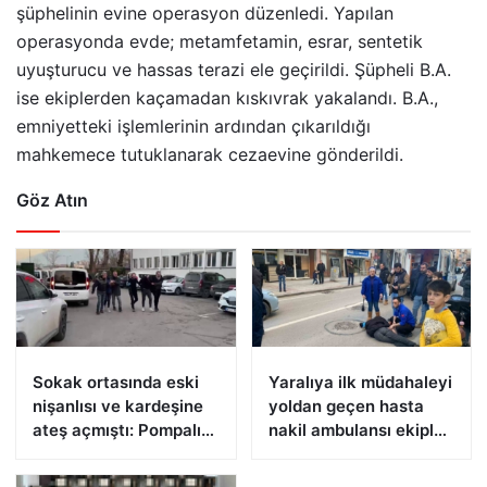
şüphelinin evine operasyon düzenledi. Yapılan
operasyonda evde; metamfetamin, esrar, sentetik
uyuşturucu ve hassas terazi ele geçirildi. Şüpheli B.A.
ise ekiplerden kaçamadan kıskıvrak yakalandı. B.A.,
emniyetteki işlemlerinin ardından çıkarıldığı
mahkemece tutuklanarak cezaevine gönderildi.
Göz Atın
Sokak ortasında eski
Yaralıya ilk müdahaleyi
nişanlısı ve kardeşine
yoldan geçen hasta
ateş açmıştı: Pompalı
nakil ambulansı ekipleri
tüfekle yakalandı
yaptı