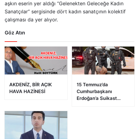
aşkın eserin yer aldığı “Gelenekten Geleceğe Kadın
Sanatçılar” sergisinde dört kadın sanatçının kolektif
çalışması da yer alıyor.
Göz Atın
AKDENİZ, BİR AÇIK
15 Temmuz’da
HAVA HAZİNESİ
Cumhurbaşkanı
Erdoğan’a Suikast
Girişiminde Bulunan
FETÖ Firarisi B.K.
Afyonkarahisar’da
Yakalandı