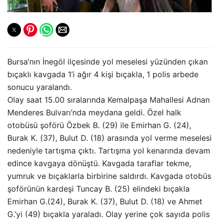
Bursa’nın İnegöl ilçesinde yol meselesi yüzünden çıkan
bıçaklı kavgada 1’i ağır 4 kişi bıçakla, 1 polis arbede
sonucu yaralandı.
Olay saat 15.00 sıralarında Kemalpaşa Mahallesi Adnan
Menderes Bulvarı’nda meydana geldi. Özel halk
otobüsü şoförü Özbek B. (29) ile Emirhan G. (24),
Burak K. (37), Bulut D. (18) arasında yol verme meselesi
nedeniyle tartışma çıktı. Tartışma yol kenarında devam
edince kavgaya dönüştü. Kavgada taraflar tekme,
yumruk ve bıçaklarla birbirine saldırdı. Kavgada otobüs
şoförünün kardeşi Tuncay B. (25) elindeki bıçakla
Emirhan G.(24), Burak K. (37), Bulut D. (18) ve Ahmet
G.’yi (49) bıçakla yaraladı. Olay yerine çok sayıda polis