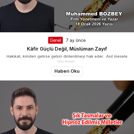
Genel
7 ay önce
Kâfir Güçlü Değil, Müslüman Zayıf
Hakikat, kimden gelirse gelsin dinlenilmeyi hak eder. Asıl mesele
onu kimin...
Haberi Oku