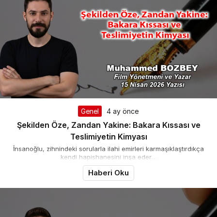
Genel
4 ay önce
Şekilden Öze, Zandan Yakine: Bakara Kıssası ve
Teslimiyetin Kimyası
İnsanoğlu, zihnindeki sorularla ilahi emirleri karmaşıklaştırdıkça
kendi hapishanesini inşa eder....
Haberi Oku