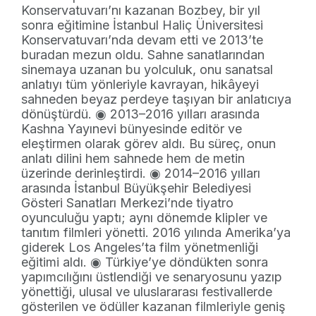
Konservatuvarı’nı kazanan Bozbey, bir yıl
sonra eğitimine İstanbul Haliç Üniversitesi
Konservatuvarı’nda devam etti ve 2013’te
buradan mezun oldu. Sahne sanatlarından
sinemaya uzanan bu yolculuk, onu sanatsal
anlatıyı tüm yönleriyle kavrayan, hikâyeyi
sahneden beyaz perdeye taşıyan bir anlatıcıya
dönüştürdü. ◉ 2013–2016 yılları arasında
Kashna Yayınevi bünyesinde editör ve
eleştirmen olarak görev aldı. Bu süreç, onun
anlatı dilini hem sahnede hem de metin
üzerinde derinleştirdi. ◉ 2014–2016 yılları
arasında İstanbul Büyükşehir Belediyesi
Gösteri Sanatları Merkezi’nde tiyatro
oyunculuğu yaptı; aynı dönemde klipler ve
tanıtım filmleri yönetti. 2016 yılında Amerika’ya
giderek Los Angeles’ta film yönetmenliği
eğitimi aldı. ◉ Türkiye’ye döndükten sonra
yapımcılığını üstlendiği ve senaryosunu yazıp
yönettiği, ulusal ve uluslararası festivallerde
gösterilen ve ödüller kazanan filmleriyle geniş