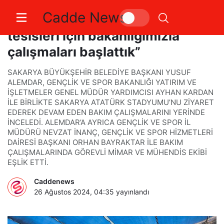
Cadde News
Başkan Alemdar: “Yeni spor
tesisleri için bakanlığımızla
çalışmaları başlattık”
SAKARYA BÜYÜKŞEHİR BELEDİYE BAŞKANI YUSUF
ALEMDAR, GENÇLİK VE SPOR BAKANLIĞI YATIRIM VE
İŞLETMELER GENEL MÜDÜR YARDIMCISI AYHAN KARDAN
İLE BİRLİKTE SAKARYA ATATÜRK STADYUMU’NU ZİYARET
EDEREK DEVAM EDEN BAKIM ÇALIŞMALARINI YERİNDE
İNCELEDİ. ALEMDAR’A AYRICA GENÇLİK VE SPOR İL
MÜDÜRÜ NEVZAT İNANÇ, GENÇLİK VE SPOR HİZMETLERİ
DAİRESİ BAŞKANI ORHAN BAYRAKTAR İLE BAKIM
ÇALIŞMALARINDA GÖREVLİ MİMAR VE MÜHENDİS EKİBİ
EŞLİK ETTİ.
Caddenews
26 Ağustos 2024, 04:35
yayınlandı