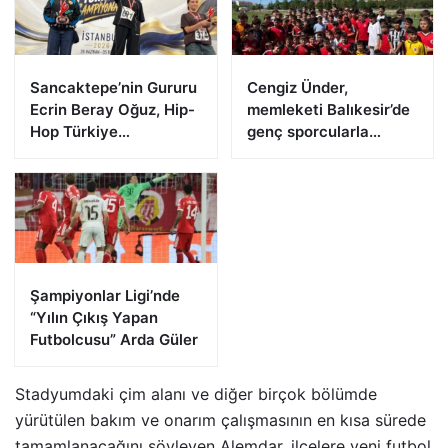
Sancaktepe’nin Gururu
Cengiz Ünder,
Ecrin Beray Oğuz, Hip-
memleketi Balıkesir’de
Hop Türkiye
genç sporcularla
Şampiyonu Olarak
buluştu
Zirveye Çıktı
Şampiyonlar Ligi’nde
“Yılın Çıkış Yapan
Futbolcusu” Arda Güler
Stadyumdaki çim alanı ve diğer birçok bölümde
yürütülen bakım ve onarım çalışmasının en kısa sürede
tamamlanacağını söyleyen Alemdar, ilçelere yeni futbol