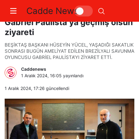
Cadde News
Başkan Hüseyin Yücel’den
Gabriel Paulista’ya geçmiş olsun
ziyareti
BEŞİKTAŞ BAŞKANI HÜSEYİN YÜCEL, YAŞADIĞI SAKATLIK
SONRASI BUGÜN AMELİYAT EDİLEN BREZİLYALI SAVUNMA
OYUNCUSU GABRİEL PAULİSTA’YI ZİYARET ETTİ.
Caddenews
1 Aralık 2024, 16:05
yayınlandı
1 Aralık 2024, 17:26
güncellendi