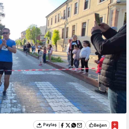
Yazarlar
AKDENİZ, BİR AÇIK
HAVA HAZİNESİ
Paylaş
Beğen