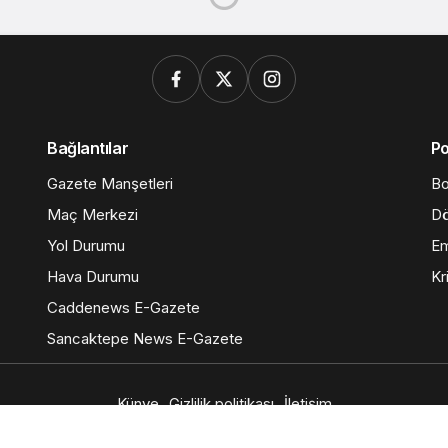
ndo şampiyonu yine Türkiye
şampiyonu yine Türkiye
ı
14 Mayıs 2026, 23:05
güncellendi
rkiye