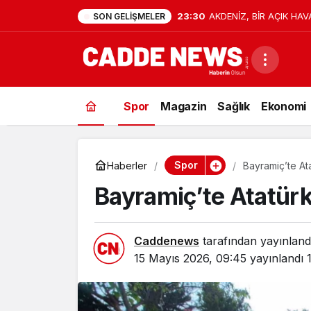
23:30
AKDENİZ, BİR AÇIK HAV
SON GELIŞMELER
Spor
Magazin
Sağlık
Ekonomi
Spor
Haberler
Bayramiç’te At
Bayramiç’te Atatür
Caddenews
tarafından yayınland
15 Mayıs 2026, 09:45
yayınlandı