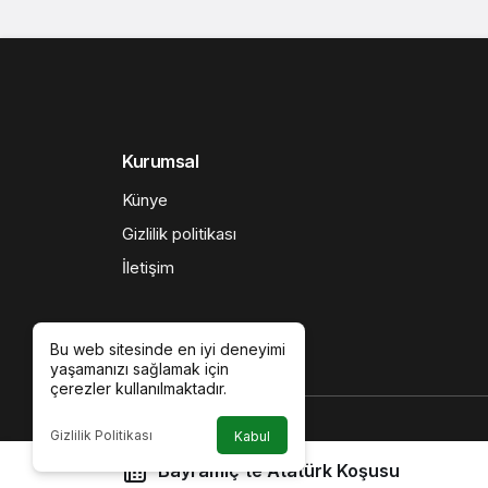
Spor
Haberler
Avrupa Taekwo
Avrupa Taekwondo 
Caddenews
tarafından yayınland
14 Mayıs 2026, 23:05
yayınlandı
Bu web sitesinde en iyi deneyimi
yaşamanızı sağlamak için
çerezler kullanılmaktadır.
Gizlilik Politikası
Kabul
Avrupa Taekwondo şampiyonu yine Tü