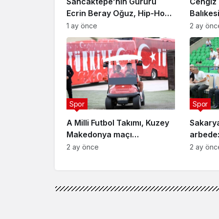
Sancaktepe’nin Gururu
Cengiz 
Ecrin Beray Oğuz, Hip-Hop
Balıkes
Türkiye Şampiyonu Olarak
sporcul
1 ay önce
2 ay önc
Zirveye Çıktı
Spor
Spor
A Milli Futbol Takımı, Kuzey
Sakary
Makedonya maçı
arbede:
hazırlıklarını tamamladı
2 ay önce
2 ay önc