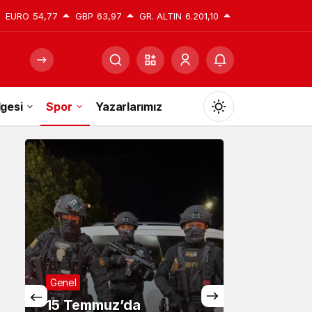
EURO
54,77
GBP
63,97
GR. ALTIN
6.201,10
gesi
Spor
Yazarlarımız
Mod
değiştir
Gündüz Modu
Gündüz modunu seçin.
Gece Modu
Genel
Gece modunu seçin.
15 Temmuz’da