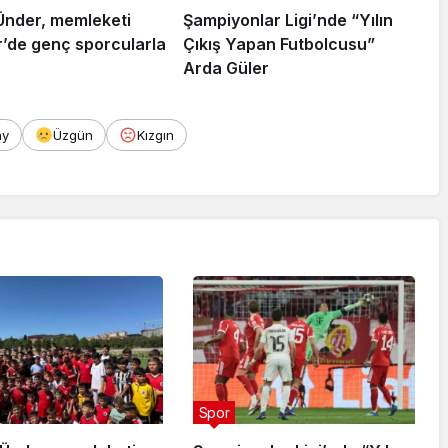
Ünder, memleketi
Şampiyonlar Ligi’nde “Yılın
r’de genç sporcularla
Çıkış Yapan Futbolcusu”
Arda Güler
ay
Üzgün
Kızgın
Spor