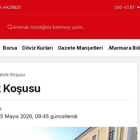
A HAZİNESİ
USD
47,57
Aramak istediğiniz kelimeyi yazın..
Borsa
Döviz Kurları
Gazete Manşetleri
.Marmara Böl
atürk Koşusu
k Koşusu
ı
15 Mayıs 2026, 09:45
güncellendi