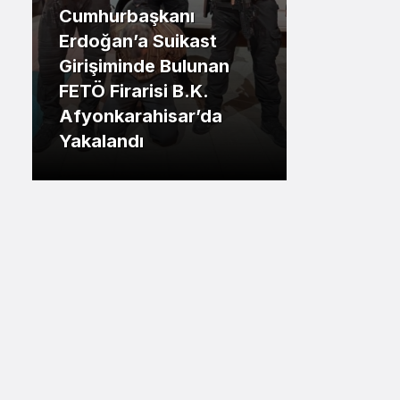
Cumhurbaşkanı
Sistem Modu
.İstanbul
Erdoğan’a Suikast
Sistem modunu seçin.
Girişiminde Bulunan
Tuzla Be
FETÖ Firarisi B.K.
Eren Ali
Afyonkarahisar’da
Tuzlalın
Yakalandı
Riskiyle