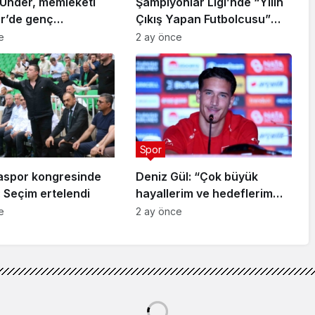
Ünder, memleketi
Şampiyonlar Ligi’nde “Yılın
ir’de genç
Çıkış Yapan Futbolcusu”
arla buluştu
Arda Güler
e
2 ay önce
Spor
aspor kongresinde
Deniz Gül: “Çok büyük
 Seçim ertelendi
hayallerim ve hedeflerim
var”
e
2 ay önce