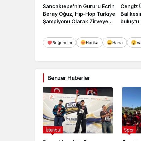
Sancaktepe’nin Gururu Ecrin
Cengiz 
Beray Oğuz, Hip-Hop Türkiye
Balıkesi
Şampiyonu Olarak Zirveye
buluştu
Çıktı
Beğendim
Harika
Haha
V
Benzer Haberler
.İstanbul
Spor