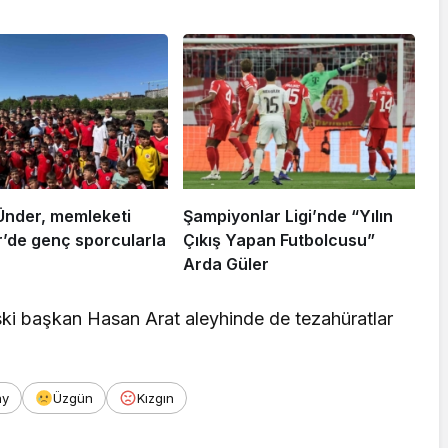
Ünder, memleketi
Şampiyonlar Ligi’nde “Yılın
r’de genç sporcularla
Çıkış Yapan Futbolcusu”
Arda Güler
eski başkan Hasan Arat aleyhinde de tezahüratlar
ay
Üzgün
Kızgın