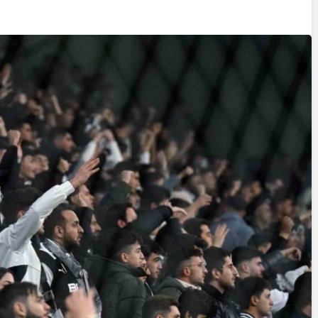
Cumhurbaşkanı
Erdoğan’a Suikast
Girişiminde Bulunan
FETÖ Firarisi B.K.
, BİR AÇIK
Afyonkarahisar’da
ZİNESİ
Yakalandı