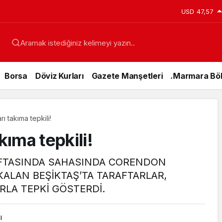
anı Erdoğan’a Suikast Girişiminde Bulunan FETÖ
USD
47,57
ar’da Yakalandı
Aramak istediğiniz kelimeyi yazın..
Borsa
Döviz Kurları
Gazete Manşetleri
.Marmara Böl
rı takıma tepkili!
kıma tepkili!
HAFTASINDA SAHASINDA CORENDON
KALAN BEŞİKTAŞ’TA TARAFTARLAR,
RLA TEPKİ GÖSTERDİ.
Genel
15 Temmuz’da
ı