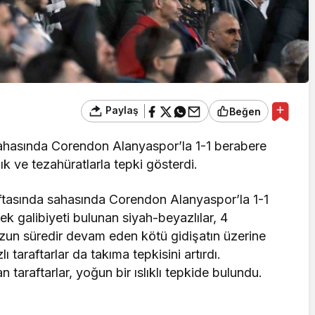
Paylaş
Beğen
sahasında Corendon Alanyaspor’la 1-1 berabere
lık ve tezahüratlarla tepki gösterdi.
aftasında sahasında Corendon Alanyaspor’la 1-1
k galibiyeti bulunan siyah-beyazlılar, 4
zun süredir devam eden kötü gidişatın üzerine
 taraftarlar da takıma tepkisini artırdı.
araftarlar, yoğun bir ıslıklı tepkide bulundu.