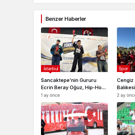
Benzer Haberler
.İstanbul
Spor
Sancaktepe’nin Gururu
Cengiz 
Ecrin Beray Oğuz, Hip-Hop
Balıkes
Türkiye Şampiyonu Olarak
sporcul
1 ay önce
2 ay önc
Zirveye Çıktı