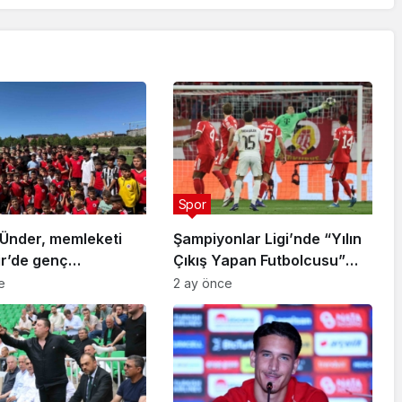
Spor
Ünder, memleketi
Şampiyonlar Ligi’nde “Yılın
ir’de genç
Çıkış Yapan Futbolcusu”
arla buluştu
Arda Güler
e
2 ay önce