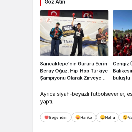
Göz Atın
Sancaktepe’nin Gururu Ecrin
Cengiz 
Beray Oğuz, Hip-Hop Türkiye
Balıkesi
Şampiyonu Olarak Zirveye
buluştu
Çıktı
Ayrıca siyah-beyazlı futbolseverler, 
yaptı.
Beğendim
Harika
Haha
V