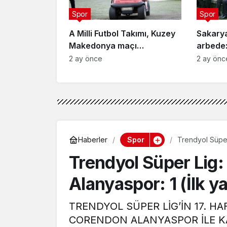
Spor
Spor
A Milli Futbol Takımı, Kuzey
Sakary
Makedonya maçı
arbede:
hazırlıklarını tamamladı
2 ay önce
2 ay önc
Spor
Haberler
Trendyol Süper 
Trendyol Süper Lig:
Alanyaspor: 1 (İlk ya
TRENDYOL SÜPER LİG’İN 17. H
CORENDON ALANYASPOR İLE KA