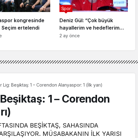
Spor
aspor kongresinde
Deniz Gül: “Çok büyük
 Seçim ertelendi
hayallerim ve hedeflerim
var”
e
2 ay önce
Lig: Beşiktaş: 1 – Corendon Alanyaspor: 1 (İlk yarı)
 Beşiktaş: 1 – Corendon
rı)
AFTASINDA BEŞİKTAŞ, SAHASINDA
RŞILAŞIYOR. MÜSABAKANIN İLK YARISI