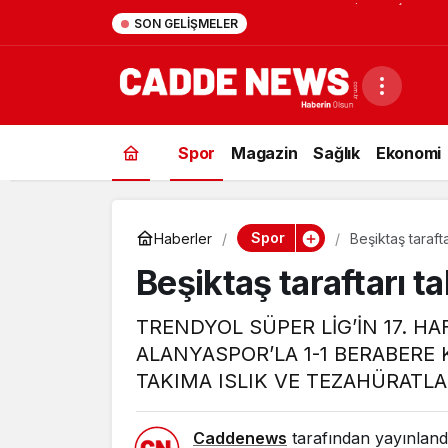
9:41
15 Temmuz’da Cumhurbaşk
SON GELIŞMELER
Firarisi B.K. Afyonkarahis
Spor
Magazin
Sağlık
Ekonomi
Spor
Haberler
Beşiktaş tarafta
Beşiktaş taraftarı ta
TRENDYOL SÜPER LİG’İN 17. 
ALANYASPOR’LA 1-1 BERABERE 
TAKIMA ISLIK VE TEZAHÜRATLA
Caddenews
tarafından yayınland