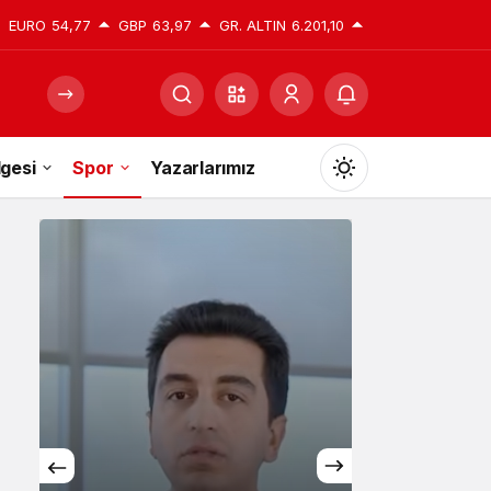
EURO
54,77
GBP
63,97
GR. ALTIN
6.201,10
gesi
Spor
Yazarlarımız
Mod
değiştir
Gündüz Modu
Gündüz modunu seçin.
Gece Modu
Gece modunu seçin.