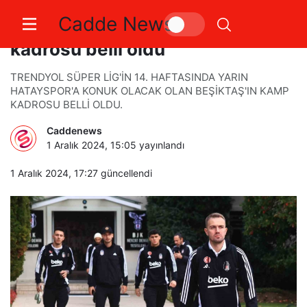
Cadde News
Beşiktaş’ın Hatayspor maçı
kadrosu belli oldu
TRENDYOL SÜPER LİG'İN 14. HAFTASINDA YARIN
HATAYSPOR'A KONUK OLACAK OLAN BEŞİKTAŞ'IN KAMP
KADROSU BELLİ OLDU.
Caddenews
1 Aralık 2024, 15:05
yayınlandı
1 Aralık 2024, 17:27
güncellendi