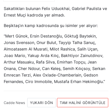
Teşkilatıyla Bir Araya
Geldi
Sakatlıkları bulunan Felix Uduokhai, Gabriel Paulista ve
Ernest Muçi kadroda yer almadı.
Beşiktaş’ın kamp kadrosunda şu isimler yer alıyor:
“Mert Günok, Ersin Destanoğlu, Göktuğ Baytekin,
Jonas Svensson, Onur Bulut, Tayyip Talha Sanuç,
Almoatasem Al Musrati, Milot Rashica, Salih Uçan,
Joao Mario, Yakup Arda Kılıç, Bakhtiyor Zainutdinov,
Arthur Masuaku, Rafa Silva, Emirhan Topçu, Jean
Onana, Cher Ndour, Can Keleş, Semih Kılıçsoy, Serkan
Emrecan Terzi, Alex Oxlade-Chamberlain, Gedson
Fernandes, Ciro Immobile, Mustafa Erhan Hekimoğlu.”
Cadde News
YUKARI DÖN
TAM HALINI GÖRÜNTÜLE