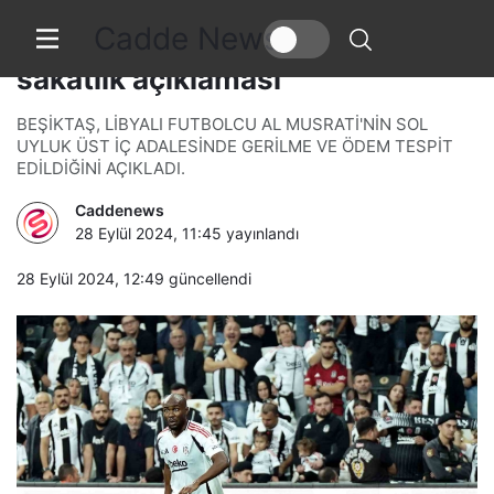
Cadde News
Beşiktaş’tan Al Musrati için
sakatlık açıklaması
BEŞİKTAŞ, LİBYALI FUTBOLCU AL MUSRATİ'NİN SOL
UYLUK ÜST İÇ ADALESİNDE GERİLME VE ÖDEM TESPİT
EDİLDİĞİNİ AÇIKLADI.
Caddenews
28 Eylül 2024, 11:45
yayınlandı
28 Eylül 2024, 12:49
güncellendi