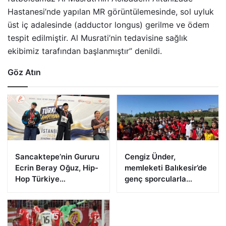
Hastanesi’nde yapılan MR görüntülemesinde, sol uyluk
üst iç adalesinde (adductor longus) gerilme ve ödem
tespit edilmiştir. Al Musrati’nin tedavisine sağlık
ekibimiz tarafından başlanmıştır” denildi.
Göz Atın
Sancaktepe’nin Gururu
Cengiz Ünder,
Ecrin Beray Oğuz, Hip-
memleketi Balıkesir’de
Hop Türkiye
genç sporcularla
Şampiyonu Olarak
buluştu
Zirveye Çıktı