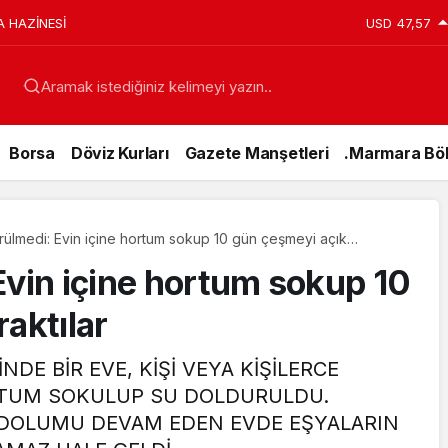
A HAZİNESİ
USD
47,57
Aramak istediğiniz kelimeyi yazın..
Borsa
Döviz Kurları
Gazete Manşetleri
.Marmara Böl
rülmedi: Evin içine hortum sokup 10 gün çeşmeyi açık
Evin içine hortum sokup 10
aktılar
DE BİR EVE, KİŞİ VEYA KİŞİLERCE
RTUM SOKULUP SU DOLDURULDU.
Genel
U DOLUMU DEVAM EDEN EVDE EŞYALARIN
15 Temmuz’da