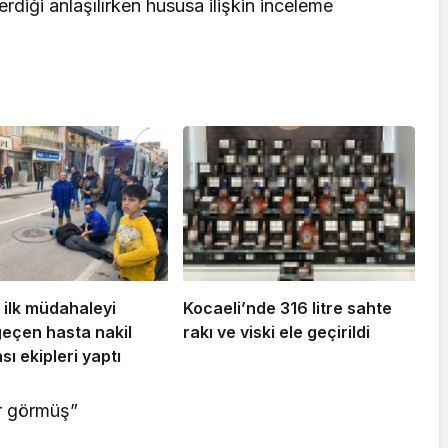
diği anlaşılırken hususa ilişkin inceleme
 ilk müdahaleyi
Kocaeli’nde 316 litre sahte
geçen hasta nakil
rakı ve viski ele geçirildi
ı ekipleri yaptı
ar görmüş”