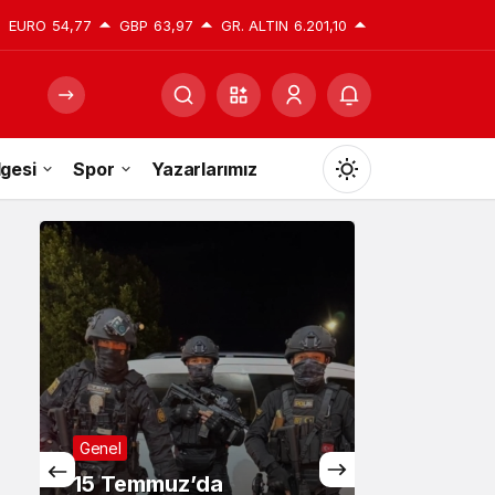
EURO
54,77
GBP
63,97
GR. ALTIN
6.201,10
gesi
Spor
Yazarlarımız
Mod
değiştir
Gündüz Modu
Gündüz modunu seçin.
Gece Modu
Gece modunu seçin.