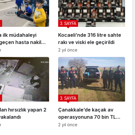
A
3. SAYFA
a ilk müdahaleyi
Kocaeli’nde 316 litre sahte
geçen hasta nakil
rakı ve viski ele geçirildi
sı ekipleri yaptı
e
2 yıl önce
A
3. SAYFA
n hırsızlık yapan 2
Çanakkale’de kaçak av
yakalandı
operasyonuna 70 bin TL
ceza
e
2 yıl önce