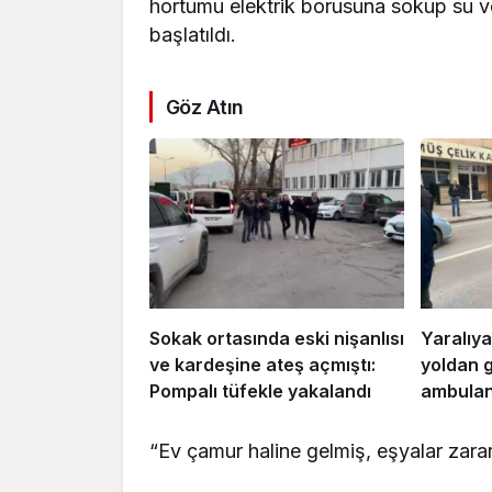
hortumu elektrik borusuna sokup su ver
başlatıldı.
Göz Atın
Sokak ortasında eski nişanlısı
Yaralıya
ve kardeşine ateş açmıştı:
yoldan 
Pompalı tüfekle yakalandı
ambulans
“Ev çamur haline gelmiş, eşyalar zar