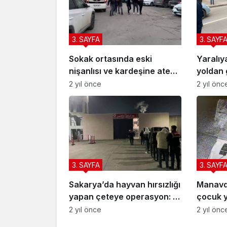
3. SAYFA
3. SAYF
Sokak ortasında eski
Yaralıy
nişanlısı ve kardeşine ateş
yoldan 
açmıştı: Pompalı tüfekle
ambulan
2 yıl önce
2 yıl önc
yakalandı
3. SAYFA
3. SAYF
Sakarya’da hayvan hırsızlığı
Manavda
yapan çeteye operasyon: 7
çocuk 
tutuklama
2 yıl önce
2 yıl önc