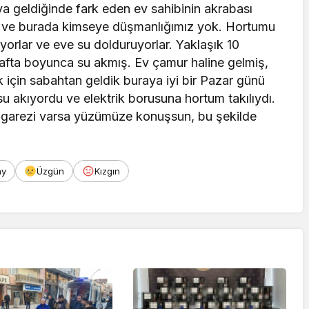
a geldiğinde fark eden ev sahibinin akrabası
 ve burada kimseye düşmanlığımız yok. Hortumu
yorlar ve eve su dolduruyorlar. Yaklaşık 10
 hafta boyunca su akmış. Ev çamur haline gelmiş,
 için sabahtan geldik buraya iyi bir Pazar günü
u akıyordu ve elektrik borusuna hortum takılıydı.
şı garezi varsa yüzümüze konuşsun, bu şekilde
ay
Üzgün
Kızgın