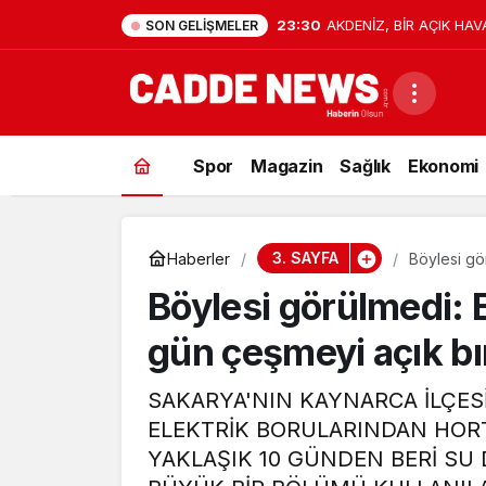
23:30
AKDENİZ, BİR AÇIK HAV
SON GELIŞMELER
Spor
Magazin
Sağlık
Ekonomi
3. SAYFA
Haberler
Böylesi gö
bıraktılar
Böylesi görülmedi: 
gün çeşmeyi açık bır
SAKARYA'NIN KAYNARCA İLÇESİN
ELEKTRİK BORULARINDAN HO
YAKLAŞIK 10 GÜNDEN BERİ S