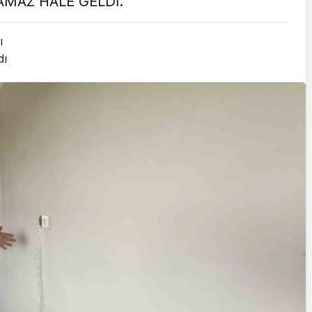
MAZ HALE GELDİ.
Cumhurbaşkanı
Erdoğan’a Suikast
ı
Girişiminde Bulunan
dı
FETÖ Firarisi B.K.
, BİR AÇIK
Afyonkarahisar’da
ZİNESİ
Yakalandı