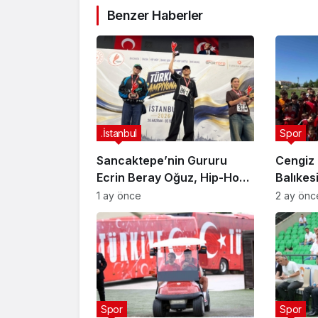
Benzer Haberler
.İstanbul
Spor
Sancaktepe’nin Gururu
Cengiz 
Ecrin Beray Oğuz, Hip-Hop
Balıkes
Türkiye Şampiyonu Olarak
sporcul
1 ay önce
2 ay önc
Zirveye Çıktı
Spor
Spor