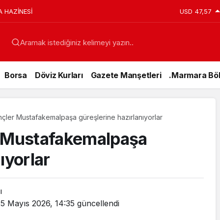
A HAZİNESİ
USD
47,57
Aramak istediğiniz kelimeyi yazın..
Borsa
Döviz Kurları
Gazete Manşetleri
.Marmara Böl
nçler Mustafakemalpaşa güreşlerine hazırlanıyorlar
r Mustafakemalpaşa
ıyorlar
ı
5 Mayıs 2026, 14:35
güncellendi