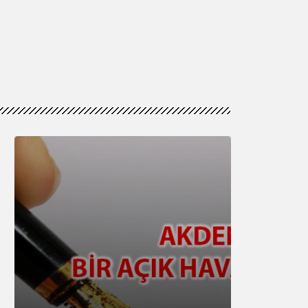
Genel
15 Temmuz’da