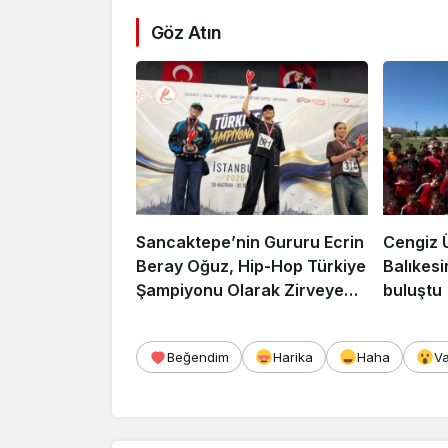
Göz Atın
Sancaktepe’nin Gururu Ecrin
Cengiz 
Beray Oğuz, Hip-Hop Türkiye
Balıkesi
Şampiyonu Olarak Zirveye
buluştu
Çıktı
Beğendim
Harika
Haha
V