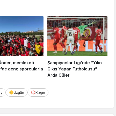
Ünder, memleketi
Şampiyonlar Ligi’nde “Yılın
r’de genç sporcularla
Çıkış Yapan Futbolcusu”
Arda Güler
ay
Üzgün
Kızgın