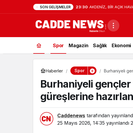
23:30
AKDENİZ, BİR AÇIK HAV
SON GELIŞMELER
Spor
Magazin
Sağlık
Ekonomi
Spor
Haberler
Burhaniyeli ge
Burhaniyeli gençle
güreşlerine hazırlan
Caddenews
tarafından yayınland
25 Mayıs 2026, 14:35
yayınlandı
2