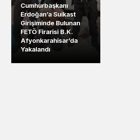
Cumhurbaşkanı
Sistem Modu
.İstanbul
Erdoğan’a Suikast
Sistem modunu seçin.
Girişiminde Bulunan
Tuzla Be
FETÖ Firarisi B.K.
Eren Ali
Afyonkarahisar’da
Tuzlalın
Yakalandı
Riskiyle