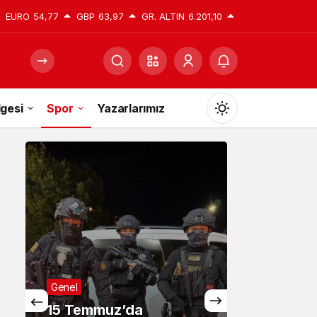
EURO
54,77
GBP
63,97
GR. ALTIN
6.201,10
gesi
Spor
Yazarlarımız
Mod
değiştir
Gündüz Modu
Gündüz modunu seçin.
Gece Modu
Genel
Gece modunu seçin.
15 Temmuz’da