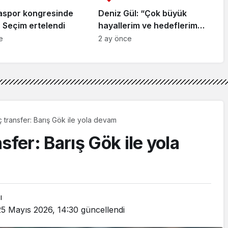
aspor kongresinde
Deniz Gül: “Çok büyük
 Seçim ertelendi
hayallerim ve hedeflerim
var”
e
2 ay önce
ç transfer: Barış Gök ile yola devam
sfer: Barış Gök ile yola
ı
25 Mayıs 2026, 14:30
güncellendi