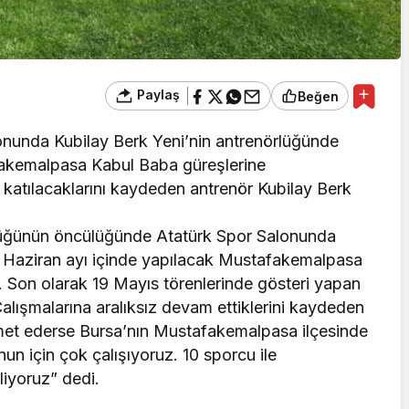
Paylaş
Beğen
lonunda Kubilay Berk Yeni’nin antrenörlüğünde
fakemalpasa Kabul Baba güreşlerine
le katılacaklarını kaydeden antrenör Kubilay Berk
lüğünün öncülüğünde Atatürk Spor Salonunda
r, Haziran ayı içinde yapılacak Mustafakemalpasa
r. Son olarak 19 Mayıs törenlerinde gösteri yapan
Çalışmalarına aralıksız devam ettiklerini kaydeden
smet ederse Bursa’nın Mustafakemalpasa ilçesinde
un için çok çalışıyoruz. 10 sporcu ile
iyoruz” dedi.