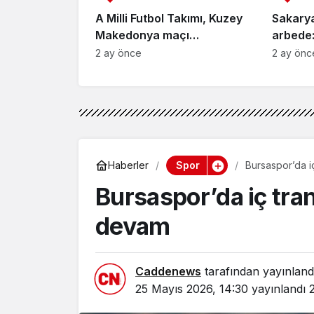
A Milli Futbol Takımı, Kuzey
Sakary
Makedonya maçı
arbede:
hazırlıklarını tamamladı
2 ay önce
2 ay önc
Spor
Haberler
Bursaspor’da i
Bursaspor’da iç tran
devam
Caddenews
tarafından yayınland
25 Mayıs 2026, 14:30
yayınlandı