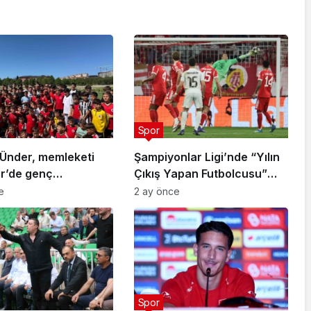
Spor
Ünder, memleketi
Şampiyonlar Ligi’nde “Yılın
ir’de genç
Çıkış Yapan Futbolcusu”
arla buluştu
Arda Güler
e
2 ay önce
Spor