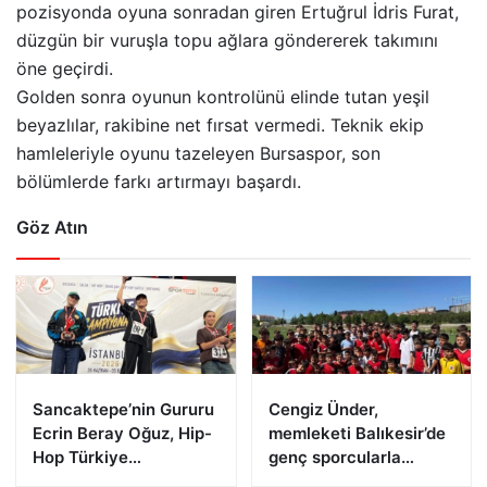
pozisyonda oyuna sonradan giren Ertuğrul İdris Furat,
düzgün bir vuruşla topu ağlara göndererek takımını
öne geçirdi.
Golden sonra oyunun kontrolünü elinde tutan yeşil
beyazlılar, rakibine net fırsat vermedi. Teknik ekip
hamleleriyle oyunu tazeleyen Bursaspor, son
bölümlerde farkı artırmayı başardı.
Göz Atın
Sancaktepe’nin Gururu
Cengiz Ünder,
Ecrin Beray Oğuz, Hip-
memleketi Balıkesir’de
Hop Türkiye
genç sporcularla
Şampiyonu Olarak
buluştu