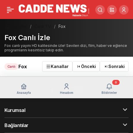
Haberler
Canlı TV
Fox
Fox Canlı İzle
Fox canlı yayını HD kalitesinde izle! Sevilen dizi, film, haber ve eğlence
programlarını kesintisiz takip edin.
Fox
Kanallar
Önceki
Sonraki
Canlı
0
Anasayfa
Hesabım
Bildirimler
Kurumsal
Bağlantılar