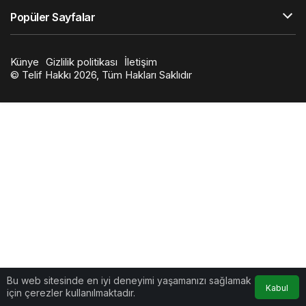
Popüler Sayfalar
Künye
Gizlilik politikası
İletişim
© Telif Hakkı 2026, Tüm Hakları Saklıdır
Bu web sitesinde en iyi deneyimi yaşamanızı sağlamak
Kabul
için çerezler kullanılmaktadır.