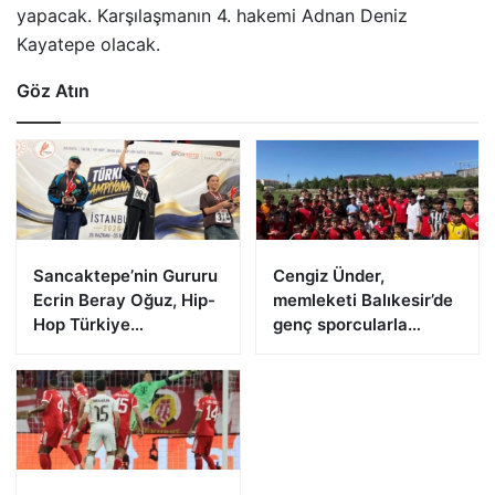
yapacak. Karşılaşmanın 4. hakemi Adnan Deniz
Kayatepe olacak.
Göz Atın
Sancaktepe’nin Gururu
Cengiz Ünder,
Ecrin Beray Oğuz, Hip-
memleketi Balıkesir’de
Hop Türkiye
genç sporcularla
Şampiyonu Olarak
buluştu
Zirveye Çıktı