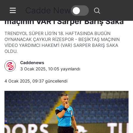
Cadde News
Çaykur Rizespor – Beşiktaş
maçının VAR’ı Sarper Barış Saka
TRENDYOL SÜPER LİG’İN 18. HAFTASINDA BUGÜN
OYNANACAK ÇAYKUR RİZESPOR - BEŞİKTAŞ MAÇININ
VİDEO YARDIMCI HAKEM'İ (VAR) SARPER BARIŞ SAKA
OLDU.
Caddenews
3 Ocak 2025, 10:05
yayınlandı
4 Ocak 2025, 09:37
güncellendi