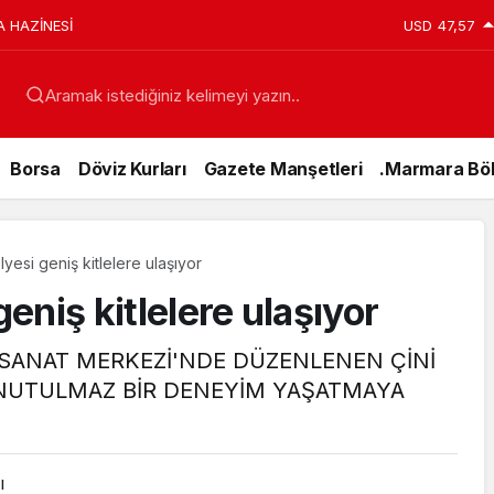
A HAZİNESİ
USD
47,57
Aramak istediğiniz kelimeyi yazın..
Borsa
Döviz Kurları
Gazete Manşetleri
.Marmara Böl
ölyesi geniş kitlelere ulaşıyor
geniş kitlelere ulaşıyor
 SANAT MERKEZİ'NDE DÜZENLENEN ÇİNİ
UNUTULMAZ BİR DENEYİM YAŞATMAYA
ı