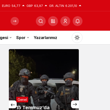
EURO
54,77
GBP
63,97
GR. ALTIN
6.201,10
gesi
Spor
Yazarlarımız
Mod
değiştir
Gündüz Modu
Gündüz modunu seçin.
Gece Modu
Genel
Gece modunu seçin.
15 Temmuz’da