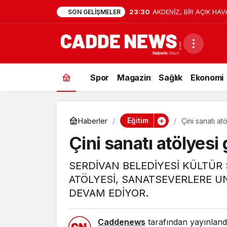
23:30
AKDENİZ, BİR AÇIK HAV
SON GELIŞMELER
Spor
Magazin
Sağlık
Ekonomi
Eğitim
Haberler
Çini sanatı at
Çini sanatı atölyesi 
SERDİVAN BELEDİYESİ KÜLTÜR
ATÖLYESİ, SANATSEVERLERE 
DEVAM EDİYOR.
Caddenews
tarafından yayınland