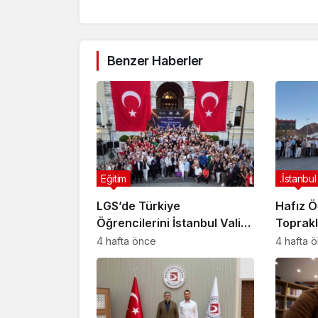
Benzer Haberler
Eğitim
.İstanbul
LGS’de Türkiye
Hafız Ö
Öğrencilerini İstanbul Valisi
Toprak
Ödüllendirildi.
4 hafta önce
4 hafta 