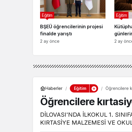
Eğitim
Eğitim
BŞEÜ öğrencilerinin projesi
Kütüpha
finalde yarıştı
günleri
2 ay önce
2 ay önc
Eğitim
Haberler
Öğrencilere k
Öğrencilere kırtasi
DİLOVASI'NDA İLKOKUL 1. SIN
KIRTASİYE MALZEMESİ VE OKU