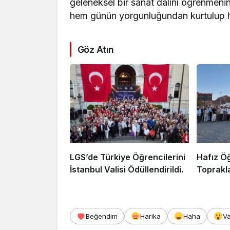
geleneksel bir sanat dalını öğrenmenin 
hem günün yorgunluğundan kurtulup hem
Göz Atın
LGS’de Türkiye Öğrencilerini
Hafız Öğ
İstanbul Valisi Ödüllendirildi.
Toprakl
Beğendim
Harika
Haha
V