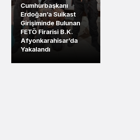
Cumhurbaşkanı
Sistem Modu
.İstanbul
Erdoğan’a Suikast
Sistem modunu seçin.
Girişiminde Bulunan
Tuzla Be
FETÖ Firarisi B.K.
Eren Ali
Afyonkarahisar’da
Tuzlalın
Yakalandı
Riskiyle