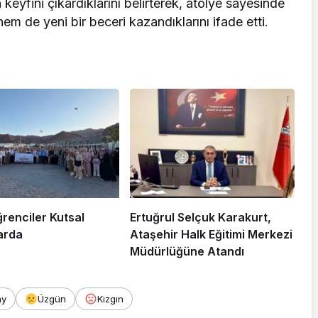
keyfini çıkardıklarını belirterek, atölye sayesinde
 de yeni bir beceri kazandıklarını ifade etti.
renciler Kutsal
Ertuğrul Selçuk Karakurt,
arda
Ataşehir Halk Eğitimi Merkezi
Müdürlüğüne Atandı
ay
Üzgün
Kızgın