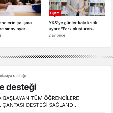
Eğitim
nelerin çalışma
YKS’ye günler kala kritik
ne sınav ayarı
uyarı: “Fark oluşturan
detaylar son günlerde saklı”
e
2 ay önce
ırtasiye desteği
ye desteği
IFA BAŞLAYAN TÜM ÖĞRENCİLERE
L ÇANTASI DESTEĞİ SAĞLANDI.