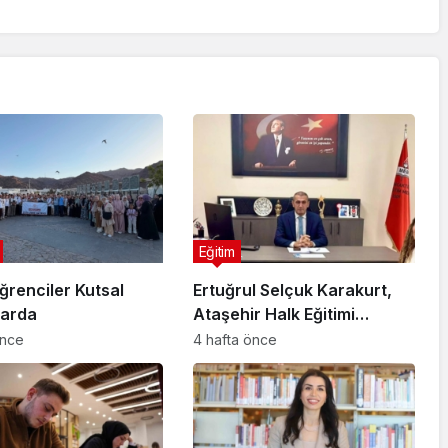
Eğitim
ğrenciler Kutsal
Ertuğrul Selçuk Karakurt,
larda
Ataşehir Halk Eğitimi
Merkezi Müdürlüğüne
önce
4 hafta önce
Atandı