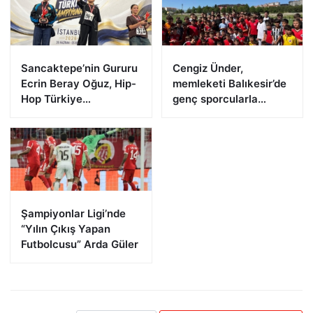
Sancaktepe’nin Gururu
Cengiz Ünder,
Ecrin Beray Oğuz, Hip-
memleketi Balıkesir’de
Hop Türkiye
genç sporcularla
Şampiyonu Olarak
buluştu
Zirveye Çıktı
Şampiyonlar Ligi’nde
“Yılın Çıkış Yapan
Futbolcusu” Arda Güler