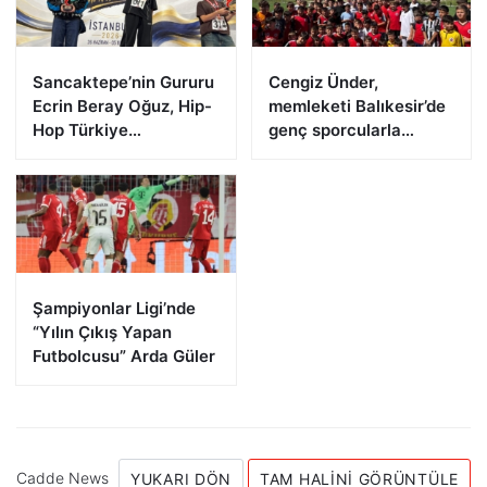
Sancaktepe’nin Gururu
Cengiz Ünder,
Ecrin Beray Oğuz, Hip-
memleketi Balıkesir’de
Hop Türkiye
genç sporcularla
Şampiyonu Olarak
buluştu
Zirveye Çıktı
Şampiyonlar Ligi’nde
“Yılın Çıkış Yapan
Futbolcusu” Arda Güler
Cadde News
YUKARI DÖN
TAM HALINI GÖRÜNTÜLE