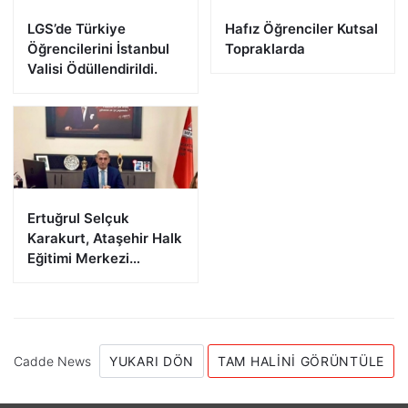
LGS’de Türkiye
Hafız Öğrenciler Kutsal
Öğrencilerini İstanbul
Topraklarda
Valisi Ödüllendirildi.
Ertuğrul Selçuk
Karakurt, Ataşehir Halk
Eğitimi Merkezi
Müdürlüğüne Atandı
Cadde News
YUKARI DÖN
TAM HALINI GÖRÜNTÜLE