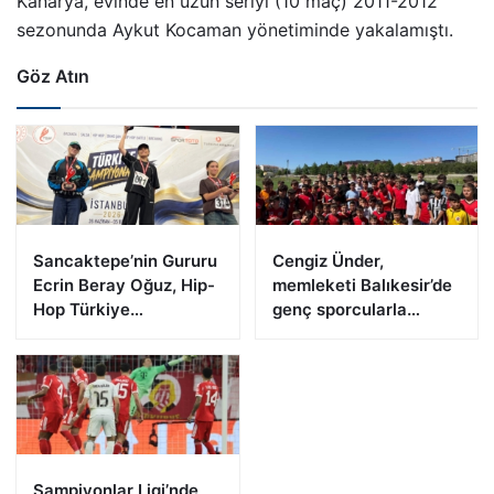
Kanarya, evinde en uzun seriyi (10 maç) 2011-2012
sezonunda Aykut Kocaman yönetiminde yakalamıştı.
Göz Atın
Sancaktepe’nin Gururu
Cengiz Ünder,
Ecrin Beray Oğuz, Hip-
memleketi Balıkesir’de
Hop Türkiye
genç sporcularla
Şampiyonu Olarak
buluştu
Zirveye Çıktı
Şampiyonlar Ligi’nde