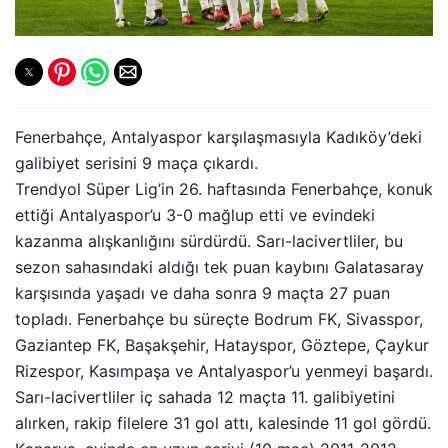
Fenerbahçe, Antalyaspor karşılaşmasıyla Kadıköy’deki
galibiyet serisini 9 maça çıkardı.
Trendyol Süper Lig’in 26. haftasında Fenerbahçe, konuk
ettiği Antalyaspor’u 3-0 mağlup etti ve evindeki
kazanma alışkanlığını sürdürdü. Sarı-lacivertliler, bu
sezon sahasındaki aldığı tek puan kaybını Galatasaray
karşısında yaşadı ve daha sonra 9 maçta 27 puan
topladı. Fenerbahçe bu süreçte Bodrum FK, Sivasspor,
Gaziantep FK, Başakşehir, Hatayspor, Göztepe, Çaykur
Rizespor, Kasımpaşa ve Antalyaspor’u yenmeyi başardı.
Sarı-lacivertliler iç sahada 12 maçta 11. galibiyetini
alırken, rakip filelere 31 gol attı, kalesinde 11 gol gördü.