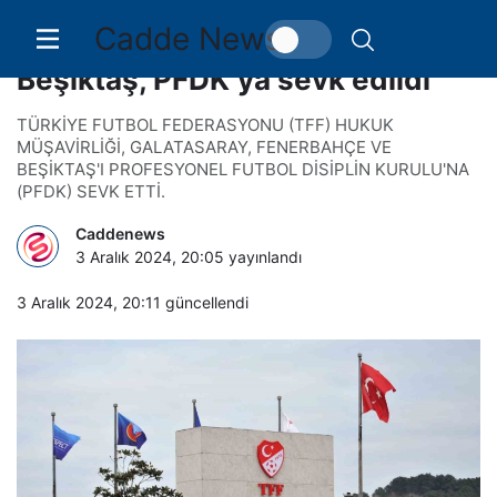
Cadde News
Galatasaray, Fenerbahçe ve
Beşiktaş, PFDK’ya sevk edildi
TÜRKİYE FUTBOL FEDERASYONU (TFF) HUKUK
MÜŞAVİRLİĞİ, GALATASARAY, FENERBAHÇE VE
BEŞİKTAŞ'I PROFESYONEL FUTBOL DİSİPLİN KURULU'NA
(PFDK) SEVK ETTİ.
Caddenews
3 Aralık 2024, 20:05
yayınlandı
3 Aralık 2024, 20:11
güncellendi