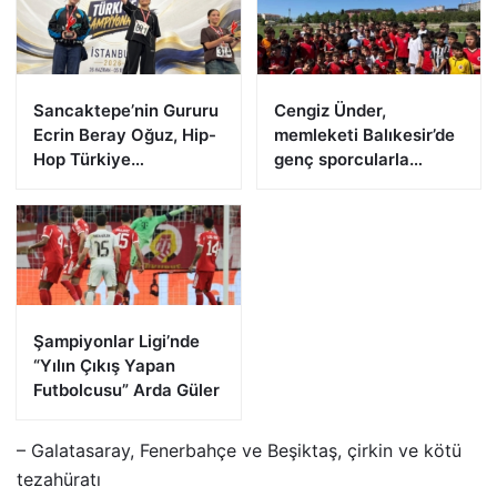
Sancaktepe’nin Gururu
Cengiz Ünder,
Ecrin Beray Oğuz, Hip-
memleketi Balıkesir’de
Hop Türkiye
genç sporcularla
Şampiyonu Olarak
buluştu
Zirveye Çıktı
Şampiyonlar Ligi’nde
“Yılın Çıkış Yapan
Futbolcusu” Arda Güler
– Galatasaray, Fenerbahçe ve Beşiktaş, çirkin ve kötü
tezahüratı