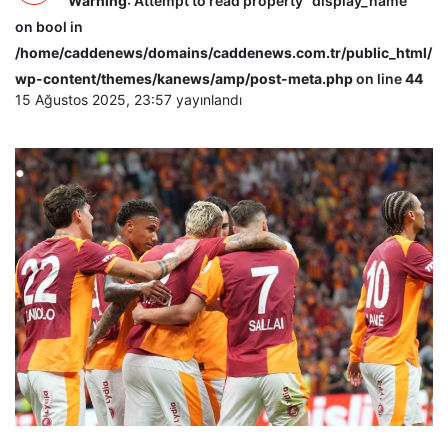
Warning
: Attempt to read property "display_name"
on bool in
/home/caddenews/domains/caddenews.com.tr/public_html/
wp-content/themes/kanews/amp/post-meta.php
on line
44
15 Ağustos 2025, 23:57
yayınlandı