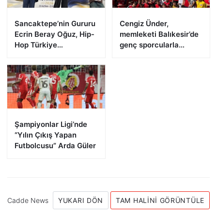
Sancaktepe’nin Gururu
Cengiz Ünder,
Ecrin Beray Oğuz, Hip-
memleketi Balıkesir’de
Hop Türkiye
genç sporcularla
Şampiyonu Olarak
buluştu
Zirveye Çıktı
Şampiyonlar Ligi’nde
“Yılın Çıkış Yapan
Futbolcusu” Arda Güler
Cadde News
YUKARI DÖN
TAM HALINI GÖRÜNTÜLE