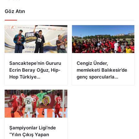
Göz Atın
Sancaktepe’nin Gururu
Cengiz Ünder,
Ecrin Beray Oğuz, Hip-
memleketi Balıkesir’de
Hop Türkiye
genç sporcularla
Şampiyonu Olarak
buluştu
Zirveye Çıktı
Şampiyonlar Ligi’nde
“Yılın Çıkış Yapan