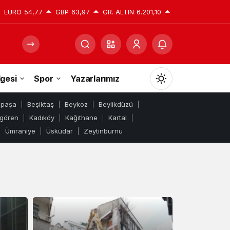
EURO
54,77
GBP
63,97
GR. ALTIN
6.201,10
gesi
Spor
Yazarlarımız
Mod
değiştir
mpaşa
Beşiktaş
Beykoz
Beylikdüzü
gören
Kadıköy
Kağıthane
Kartal
Ümraniye
Üsküdar
Zeytinburnu
Gündüz Modu
Gündüz modunu seçin.
Gece Modu
Gece modunu seçin.