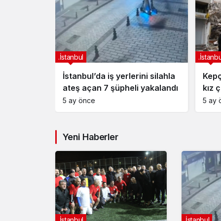
.İstanbul
.İstanbu
ni silahla
Kepçe komşu eve girdi, genç
Eski
 yakalandı
kız çığlık atarak yardım istedi
Erba
5 ay önce
5 ay 
Yeni Haberler
.İstanbul
.İstanbul