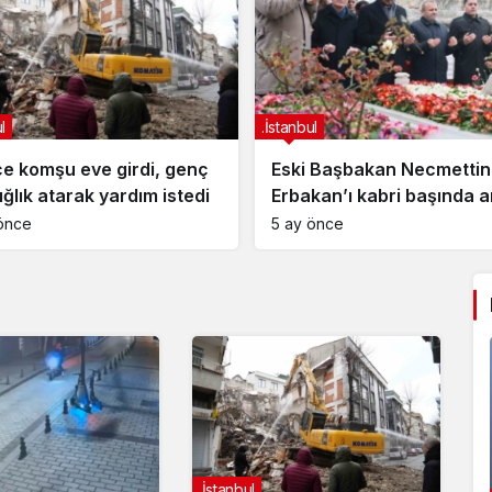
l
.İstanbul
 Başbakan Necmettin
Zeytinburnu’nda 6 katlı
kan’ı kabri başında anıldı
binadan alevler yükseldi
önce
5 ay önce
.İstanbul