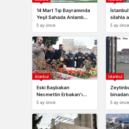
.İstanbul
14 Mart Tıp Bayramında
İstanbul’
14 Mart Tıp Bayramında Yeşil 
Yeşil Sahada Anlamlı
silahla 
Anlamlı Buluşma
Buluşma
şüpheli 
5 ay önce
5 ay önc
.İstanbul
.İstanbul
Eski Başbakan
Zeytinbu
Necmettin Erbakan’ı
binadan 
kabri başında anıldı
5 ay önce
5 ay önc