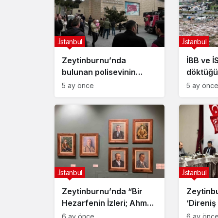
.İstanbul
.İstanbul
Zeytinburnu’nda
İBB ve İ
bulunan polisevinin
döktüğü 
çatısında bilinmeyen bir
Kazlıçe
5 ay önce
5 ay önc
nedenle yangın çıktı.
Meydanı
Olay yerine çok sayıda
kirliliği
itfaiye ekibi sevk edildi,
ekiplerin söndürme
çalışması sürüyor.
.İstanbul
.İstanbul
Zeytinburnu’nda “Bir
Zeytinb
Hezarfenin İzleri; Ahmet
‘Direniş
Yakupoğlu” resim
Film Se
6 ay önce
6 ay önc