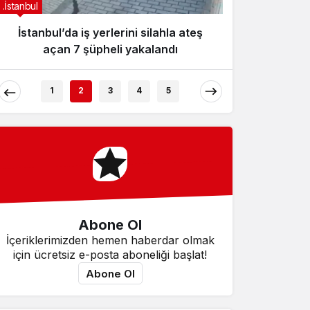
.İstanbul
.İstanbul
Kepçe komşu eve girdi, genç kız
Eski Baş
çığlık atarak yardım istedi
k
1
2
3
4
5
Abone Ol
İçeriklerimizden hemen haberdar olmak
için ücretsiz e-posta aboneliği başlat!
Abone Ol