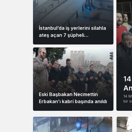
İstanbul’da iş yerlerini silahla
ateş açan 7 şüpheli
yakalandı
14
An
Eski Başbakan Necmettin
14 M
Erbakan’ı kabri başında anıldı
bir o