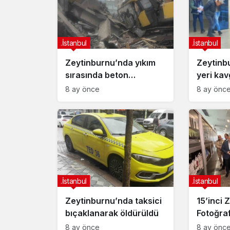
.İstanbul
.İstanbul
Zeytinburnu’nda yıkım
Zeytinb
sırasında beton
yeri kav
parçaları iş makinesinin
2 tutuk
8 ay önce
8 ay önc
üzerine düştü: Operatör
yaralandı
.İstanbul
.İstanbul
Zeytinburnu’nda taksici
15’inci 
bıçaklanarak öldürüldü
Fotoğra
ödüller 
8 ay önce
8 ay önc