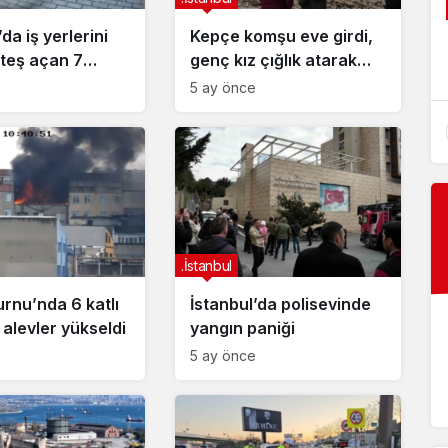
.İstanbul
da iş yerlerini
Kepçe komşu eve girdi,
Sahada
İstanbul’da iş yerlerini silahla ateş
ateş açan 7
genç kız çığlık atarak
açan 7 şüpheli yakalandı
yakalandı
yardım istedi
e
5 ay önce
.İstanbul
rnu’nda 6 katlı
İstanbul’da polisevinde
alevler yükseldi
yangın paniği
e
5 ay önce