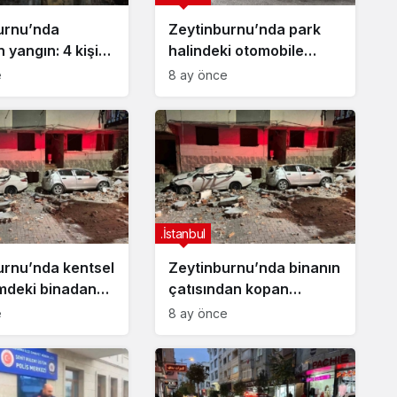
urnu’nda
Zeytinburnu’nda park
 yangın: 4 kişi
halindeki otomobile
e kaldırıldı
silahlı saldırı: O anlar
e
8 ay önce
kamerada
.İstanbul
urnu’nda kentsel
Zeytinburnu’nda binanın
deki binadan
çatısından kopan
rçalar, 3
parçalar araçları
e
8 ay önce
li hurdaya
hurdaya çevirdi