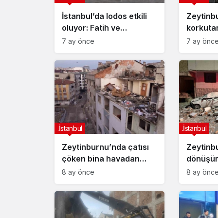
İstanbul’da lodos etkili
Zeytinb
oluyor: Fatih ve
korkutan
Zeytinburnu’nda dev
hastaney
7 ay önce
7 ay önc
dalgalar
.İstanbul
.İstanbul
Zeytinburnu’nda çatısı
Zeytinb
çöken bina havadan
dönüşüm
görüntülendi
düşen pa
8 ay önce
8 ay önc
otomobi
çevirdi