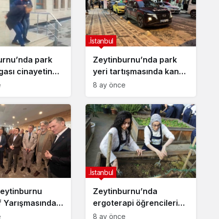
.İstanbul
urnu’nda park
Zeytinburnu’nda park
gası cinayetinde
yeri tartışmasında kan
lama
aktı: 1 ölü, 1 yaralı
e
8 ay önce
.İstanbul
Zeytinburnu
Zeytinburnu’nda
f Yarışmasında
ergoterapi öğrencileri
sahiplerini buldu
engeli olan bireylerle
e
8 ay önce