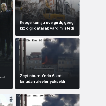
Sistem Modu
Sistem modunu seçin.
Kepçe komşu eve girdi, genç
İstanbul’da
kız çığlık atarak yardım istedi
yangın pani
Zeytinburnu’nda 6 katlı
amlı
binadan alevler yükseldi