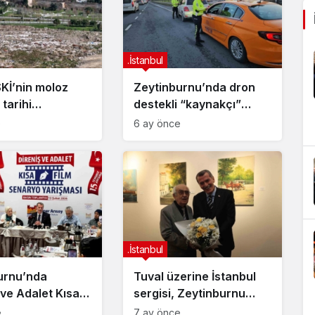
.İstanbul
SKİ’nin moloz
Zeytinburnu’nda dron
tarihi
destekli “kaynakçı”
şme
denetimi: 37 sürücüye
e
6 ay önce
’nda çevre
ceza kesildi
.İstanbul
urnu’nda
Tuval üzerine İstanbul
 ve Adalet Kısa
sergisi, Zeytinburnu
naryo
Kültür Sanat merkezinde
e
7 ay önce