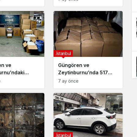
sı’nın lansmanı
ştirdi
.İstanbul
n ve
Güngören ve
urnu’ndaki
Zeytinburnu’nda 517
ucu
kilogram uyuşturucu ele
e
7 ay önce
onunda 1
geçirildi
ma
.İstanbul