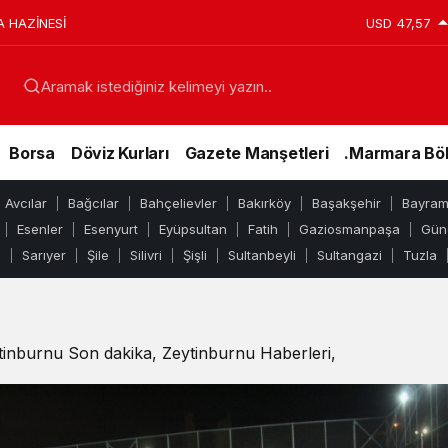
A HAZİNESİ
USD
47,57
Aramak istediğiniz kelimeyi yazın..
Borsa
Döviz Kurları
Gazete Manşetleri
.Marmara Böl
Avcılar
Bağcılar
Bahçelievler
Bakırköy
Başakşehir
Bayra
Esenler
Esenyurt
Eyüpsultan
Fatih
Gaziosmanpaşa
Gün
e
Sarıyer
Şile
Silivri
Şişli
Sultanbeyli
Sultangazi
Tuzla
inburnu Son dakika, Zeytinburnu Haberleri,