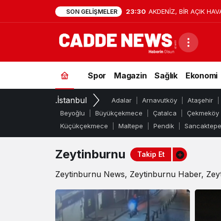
23:30
AKDENİZ, BİR AÇIK HAV
SON GELIŞMELER
Zeytinburnu
Spor
Magazin
Sağlık
Ekonomi
Haberleri
.İstanbul
Adalar
Arnavutköy
Ataşehir
Beyoğlu
Büyükçekmece
Çatalca
Çekmeköy
Küçükçekmece
Maltepe
Pendik
Sancaktep
Zeytinburnu
Takip Et
Zeytinburnu News, Zeytinburnu Haber, Zeyt