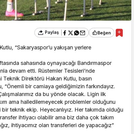
Paylaş
Beğen
utlu, “Sakaryaspor’u yakışan yerlere
haftasında sahasında oynayacağı Bandırmaspor
anla devam etti. Rüstemler Tesisleri’nde
i Teknik Direktörü Hakan Kutlu, basın
lu, “Önemli bir camiaya geldiğimizin farkındayız.
alışmalarımız da bu yönde olacak. Ligin ilk
 takım ama halledilemeyecek problemler olduğunu
bir teknik ekip. Heyecanlıyız. Her takımda olduğu
ansfer ihtiyacı olabilir ama biz daha çok takım
ız, ihtiyacımız olan transferleri de yapacağız”