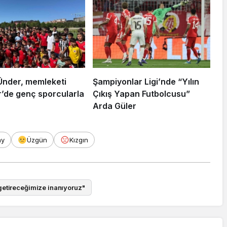
Ünder, memleketi
Şampiyonlar Ligi’nde “Yılın
r’de genç sporcularla
Çıkış Yapan Futbolcusu”
Arda Güler
ay
Üzgün
Kızgın
getireceğimize inanıyoruz"