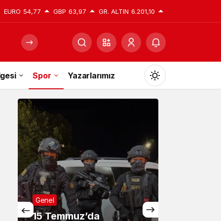
EURO
54,77
GBP
63,97
GR. ALTIN
6.201,10
gesi
Spor
Yazarlarımız
Mod
değiştir
Gündüz Modu
Gündüz modunu seçin.
Gece Modu
Genel
Gece modunu seçin.
15 Temmuz’da