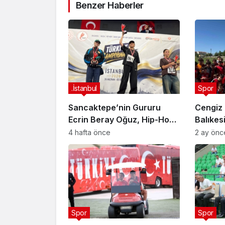
Benzer Haberler
.İstanbul
Spor
Sancaktepe’nin Gururu
Cengiz 
Ecrin Beray Oğuz, Hip-Hop
Balıkes
Türkiye Şampiyonu Olarak
sporcul
4 hafta önce
2 ay önc
Zirveye Çıktı
Spor
Spor