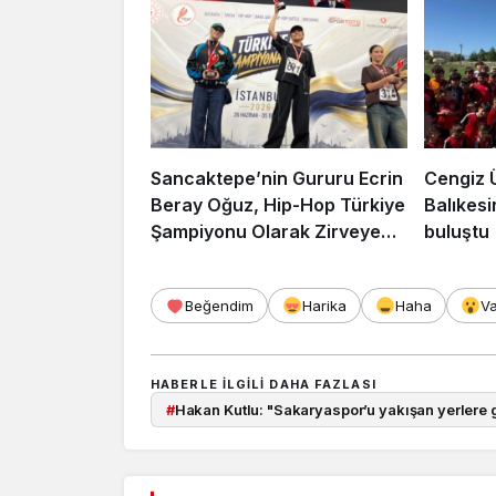
Sancaktepe’nin Gururu Ecrin
Cengiz 
Beray Oğuz, Hip-Hop Türkiye
Balıkesi
Şampiyonu Olarak Zirveye
buluştu
Çıktı
Beğendim
Harika
Haha
V
HABERLE ILGILI DAHA FAZLASI
#
Hakan Kutlu: "Sakaryaspor’u yakışan yerlere 