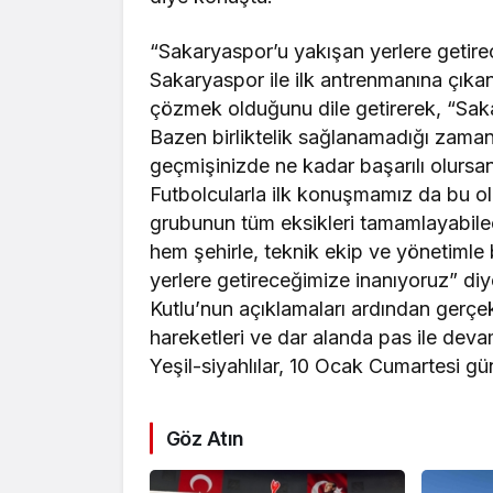
“Sakaryaspor’u yakışan yerlere getire
Sakaryaspor ile ilk antrenmanına çıkan
çözmek olduğunu dile getirerek, “Saka
Bazen birliktelik sağlanamadığı zaman 
geçmişinizde ne kadar başarılı olurs
Futbolcularla ilk konuşmamız da bu old
grubunun tüm eksikleri tamamlayabilece
hem şehirle, teknik ekip ve yönetimle 
yerlere getireceğimize inanıyoruz” di
Kutlu’nun açıklamaları ardından gerçe
hareketleri ve dar alanda pas ile dev
Yeşil-siyahlılar, 10 Ocak Cumartesi g
Göz Atın