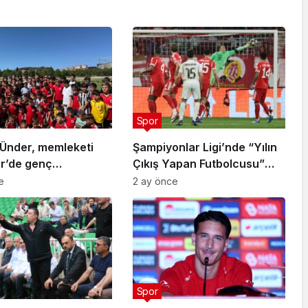
Spor
Ünder, memleketi
Şampiyonlar Ligi’nde “Yılın
ir’de genç
Çıkış Yapan Futbolcusu”
arla buluştu
Arda Güler
e
2 ay önce
Spor