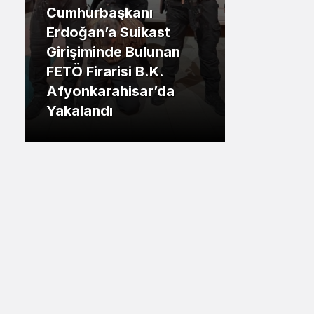
Cumhurbaşkanı
Sistem Modu
.İstanbul
Erdoğan’a Suikast
Sistem modunu seçin.
Girişiminde Bulunan
Tuzla Be
FETÖ Firarisi B.K.
Eren Ali
Afyonkarahisar’da
Tuzlalın
Yakalandı
Riskiyle