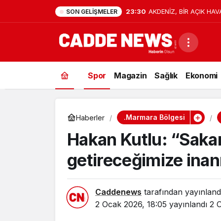
23:30
AKDENİZ, BİR AÇIK HAV
SON GELIŞMELER
Spor
Magazin
Sağlık
Ekonomi
.Marmara Bölgesi
Haberler
Hakan Kutlu: “Saka
getireceğimize inan
Caddenews
tarafından yayınland
2 Ocak 2026, 18:05
yayınlandı
2 