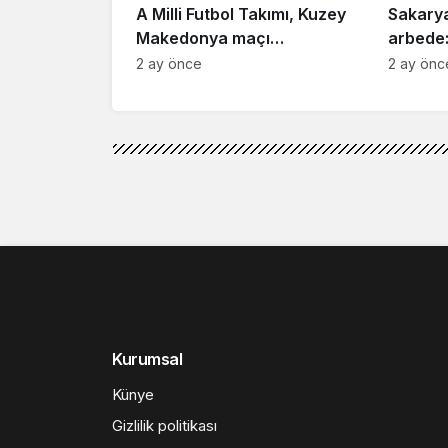
A Milli Futbol Takımı, Kuzey
Sakary
Makedonya maçı
arbede:
hazırlıklarını tamamladı
2 ay önce
2 ay önc
Genel
Haberler
Doğanın kalbi 
Doğanın kalbi Sakary
605 bin ziyaretçi
Caddenews
tarafından yayınland
2 Ocak 2026, 17:25
yayınlandı
2 O