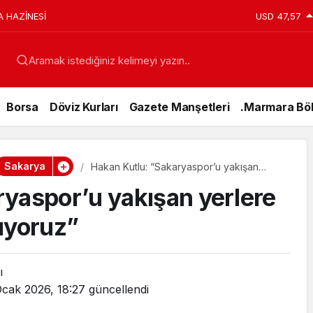
A HAZİNESİ
USD
47,57
Aramak istediğiniz kelimeyi yazın..
Borsa
Döviz Kurları
Gazete Manşetleri
.Marmara Böl
Sakarya
Hakan Kutlu: “Sakaryaspor’u yakışan
yerlere getireceğimize inanıyoruz”
ryaspor’u yakışan yerlere
ıyoruz”
ı
Ocak 2026, 18:27
güncellendi