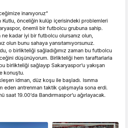
ceğimize inanıyoruz”
 Kutlu, önceliğin kulüp içerisindeki problemleri
ryaspor, önemli bir futbolcu grubuna sahip.
ne kadar iyi bir futbolcu olursanız olun,
anız olun bunu sahaya yansıtamıyorsunuz.
u, o birlikteliği sağladığımız zaman bu futbolcu
ğini düşünüyorum. Birlikteliği hem taraftarlarla
bu birlikteliği sağlayıp Sakaryaspor’u yakışan
ye konuştu.
kleşen idman, düz koşu ile başladı. Isınma
am eden antrenman taktik çalışmayla sona erdi.
ünü saat 19.00’da Bandırmaspor’u ağırlayacak.