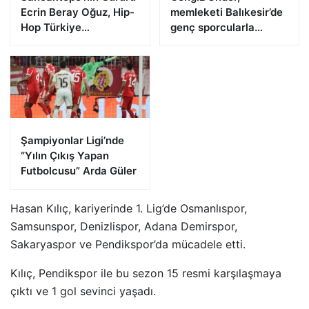
Ecrin Beray Oğuz, Hip-
memleketi Balıkesir’de
Hop Türkiye
genç sporcularla
Şampiyonu Olarak
buluştu
Zirveye Çıktı
Şampiyonlar Ligi’nde
“Yılın Çıkış Yapan
Futbolcusu” Arda Güler
Hasan Kılıç, kariyerinde 1. Lig’de Osmanlıspor,
Samsunspor, Denizlispor, Adana Demirspor,
Sakaryaspor ve Pendikspor’da mücadele etti.
Kılıç, Pendikspor ile bu sezon 15 resmi karşılaşmaya
çıktı ve 1 gol sevinci yaşadı.