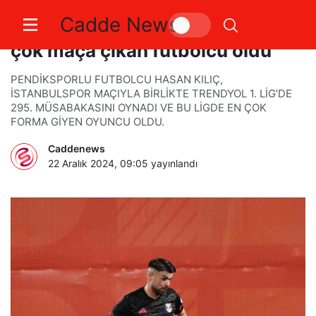
Cadde News
Hasan Kılıç, Trendyol 1. Lig’de en
çok maça çıkan futbolcu oldu
PENDİKSPORLU FUTBOLCU HASAN KILIÇ,
İSTANBULSPOR MAÇIYLA BİRLİKTE TRENDYOL 1. LİG'DE
295. MÜSABAKASINI OYNADI VE BU LİGDE EN ÇOK
FORMA GİYEN OYUNCU OLDU.
Caddenews
22 Aralık 2024, 09:05
yayınlandı