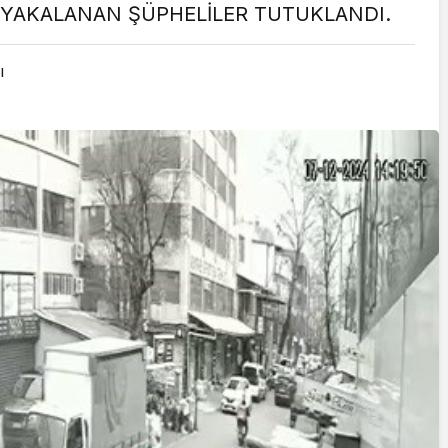
 YAKALANAN ŞÜPHELİLER TUTUKLANDI.
Cumhurbaşk
Erdoğan’a S
ı
Girişiminde 
Yazarlar
FETÖ Firarisi
AKDENİZ, BİR AÇIK
Afyonkarahi
HAVA HAZİNESİ
Yakalandı