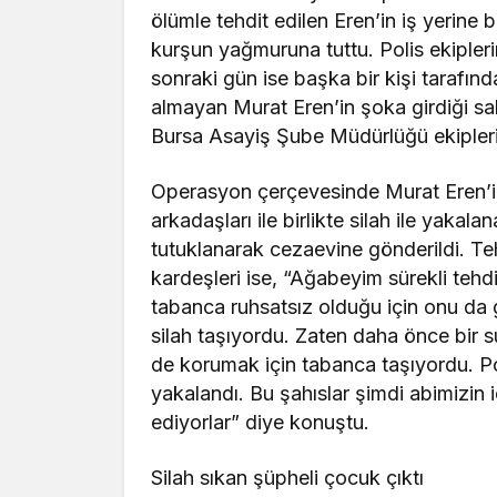
ölümle tehdit edilen Eren’in iş yerine 
kurşun yağmuruna tuttu. Polis ekipler
sonraki gün ise başka bir kişi tarafın
almayan Murat Eren’in şoka girdiği sal
Bursa Asayiş Şube Müdürlüğü ekipler
Operasyon çerçevesinde Murat Eren’in 
arkadaşları ile birlikte silah ile yaka
tutuklanarak cezaevine gönderildi. Te
kardeşleri ise, “Ağabeyim sürekli tehdi
tabanca ruhsatsız olduğu için onu da g
silah taşıyordu. Zaten daha önce bir su
de korumak için tabanca taşıyordu. Po
yakalandı. Bu şahıslar şimdi abimizin i
ediyorlar” diye konuştu.
Silah sıkan şüpheli çocuk çıktı