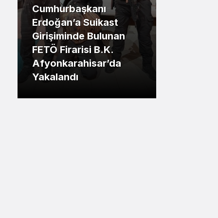
anı
Sistem Modu
.İstanbul
uikast
Sistem modunu seçin.
Bulunan
Tuzla Belediye Başkanı
 B.K.
Eren Ali Bingül: “50 Bin
sar’da
Tuzlalının Evi Yıkılma
Riskiyle Karşı Karşıya”