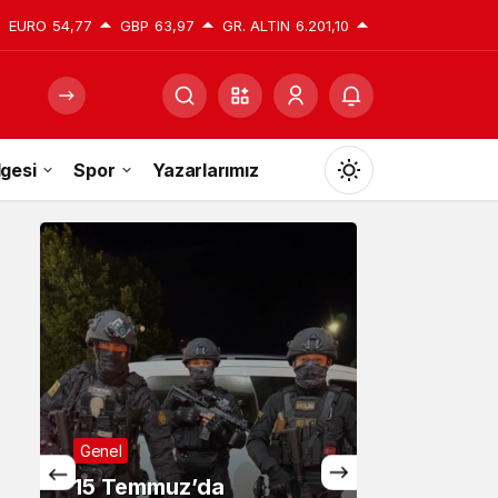
EURO
54,77
GBP
63,97
GR. ALTIN
6.201,10
gesi
Spor
Yazarlarımız
Mod
değiştir
Gündüz Modu
Gündüz modunu seçin.
Gece Modu
Gece modunu seçin.
da