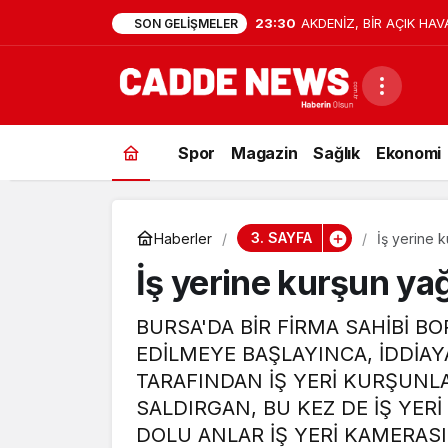
23:30
AKDENİZ, BİR AÇIK HAV
SON GELIŞMELER
Spor
Magazin
Sağlık
Ekonomi
3. SAYFA
Haberler
İş yerine 
İş yerine kurşun yağ
BURSA'DA BİR FİRMA SAHİBİ B
EDİLMEYE BAŞLAYINCA, İDDİAYA
TARAFINDAN İŞ YERİ KURŞUNL
SALDIRGAN, BU KEZ DE İŞ YERİ
DOLU ANLAR İŞ YERİ KAMERAS