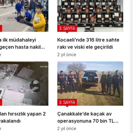
A
3. SAYFA
a ilk müdahaleyi
Kocaeli’nde 316 litre sahte
geçen hasta nakil
rakı ve viski ele geçirildi
sı ekipleri yaptı
e
2 yıl önce
A
3. SAYFA
n hırsızlık yapan 2
Çanakkale’de kaçak av
yakalandı
operasyonuna 70 bin TL
ceza
e
2 yıl önce