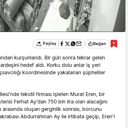
Paylaş
Beğen
rafından kurşunlandı. Bir gün sonra tekrar gelen
kardeşini hedef aldı. Korku dolu anlar iş yeri
savcılığı koordinesinde yakalanan şüpheliler
lesi’nde tekstil firması işleten Murat Eren, bir
şterisi Ferhat Ay’dan 750 bin lira olan alacağını
ın arasında oluşan gerginlik sonrası, borcunu
krabası Abdurrahman Ay ile irtibata geçip, Eren’i