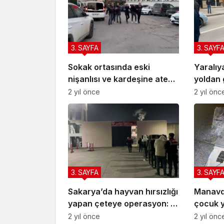
3. SAYFA
3. SAYF
Sokak ortasında eski
Yaralıy
nişanlısı ve kardeşine ateş
yoldan 
açmıştı: Pompalı tüfekle
ambulan
2 yıl önce
2 yıl önc
yakalandı
3. SAYFA
3. SAYF
Sakarya’da hayvan hırsızlığı
Manavda
yapan çeteye operasyon: 7
çocuk 
tutuklama
2 yıl önce
2 yıl önc