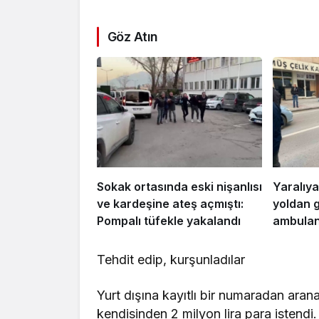
Göz Atın
Sokak ortasında eski nişanlısı
Yaralıya
ve kardeşine ateş açmıştı:
yoldan 
Pompalı tüfekle yakalandı
ambulans
Tehdit edip, kurşunladılar
Yurt dışına kayıtlı bir numaradan aran
kendisinden 2 milyon lira para istendi