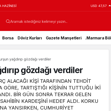
A HAZİNESİ
USD
47,57
Aramak istediğiniz kelimeyi yazın..
Borsa
Döviz Kurları
Gazete Manşetleri
.Marmara Böl
kurşun yağdırıp gözdağı verdiler
dırıp gözdağı verdiler
ORÇ ALACAĞI KİŞİ TARAFINDAN TEHDİT
 GÖRE, TARTIŞTIĞI KİŞİNİN TUTTUĞU İKİ
ANDI. BİR GÜN SONRA TEKRAR GELEN
 SAHİBİN KARDEŞİNİ HEDEF ALDI. KORKU
Genel
INA YANSIRKEN, CUMHURİYET
15 Temmuz’