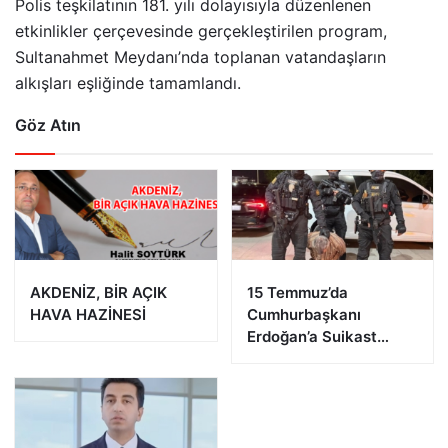
Polis teşkilatının 181. yılı dolayısıyla düzenlenen
etkinlikler çerçevesinde gerçekleştirilen program,
Sultanahmet Meydanı’nda toplanan vatandaşların
alkışları eşliğinde tamamlandı.
Göz Atın
AKDENİZ, BİR AÇIK
15 Temmuz’da
HAVA HAZİNESİ
Cumhurbaşkanı
Erdoğan’a Suikast
Girişiminde Bulunan
FETÖ Firarisi B.K.
Afyonkarahisar’da
Yakalandı