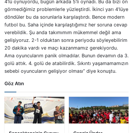
4’lü oynuyordu, bugün arkada 5’li oynadı. Bu da bizi ön
görmediğimiz problemlerle yüzleştirdi. İkinci yarı 4’lüye
döndüler bu da sorunlarla karşılaştırdı. Bence modern
futbol bu. Saha içinde karşılaştığımız her soruna cevap
verebildik. Şu anda takımımım mükemmel değil ama
gelişiyoruz. 2-1 olduktan sonra periyodu söyleyebilirim
20 dakika vardı ve maçı kazanmamız gerekiyordu.
Ama oyuncularım panik olmadılar. Bunun devamın da 3.
golü attık. 4. golü de atabilirdik. Sıkıntı yaşamamamızın
sebebi oyuncuların gelişiyor olması” diye konuştu.
Göz Atın