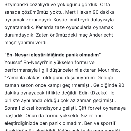
Szymanski cezalıydı ve yokluğunu gördük. Orta
sahada çözümümüz yoktu. Mert Hakan 90 dakika
oynamak zorundaydı. Kostic limitteydi dolayısıyla
oynatamadık. Kenarda taze oyuncularla oynamak
durumdaydık. Zaten önümüzdeki maç Anderlecht
maçı” yanıtını verdi.
“En-Nesyri eleştirildiğinde panik olmadım”
Youssef En-Nesyri’nin yükselen formu ve
performansıyla ilgili düşüncelerini aktaran Mourinho,
“Zamanla alakası olduğunu düşünüyorum. Geldiği
zaman sezon önce kampı geçirmemişti. Geldiğinde 90
dakika oynayacak fitlikte değildi. Edin (Dzeko) ile
birlikte aynı anda olduğu çok az zaman geçirmişti.
Sonra fiziksel kondisyonu gelişti. Çift forvet oynamaya
başladık. Onun da formu yükseldi. Sizler onu
eleştirdiğinizde ben panik olmadım. Ben ve sportif
direktörümüz eleştirildi. Kulüp çok fazla para verdiği