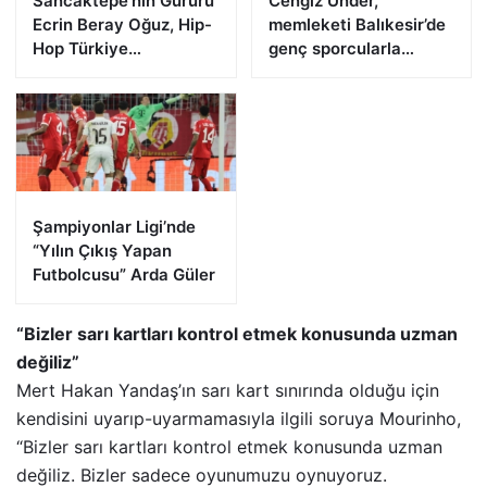
Sancaktepe’nin Gururu
Cengiz Ünder,
Ecrin Beray Oğuz, Hip-
memleketi Balıkesir’de
Hop Türkiye
genç sporcularla
Şampiyonu Olarak
buluştu
Zirveye Çıktı
Şampiyonlar Ligi’nde
“Yılın Çıkış Yapan
Futbolcusu” Arda Güler
“Bizler sarı kartları kontrol etmek konusunda uzman
değiliz”
Mert Hakan Yandaş’ın sarı kart sınırında olduğu için
kendisini uyarıp-uyarmamasıyla ilgili soruya Mourinho,
“Bizler sarı kartları kontrol etmek konusunda uzman
değiliz. Bizler sadece oyunumuzu oynuyoruz.