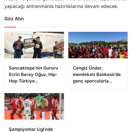
yapacağı antrenmanla hazırlıklarına devam edecek.
Göz Atın
Sancaktepe’nin Gururu
Cengiz Ünder,
Ecrin Beray Oğuz, Hip-
memleketi Balıkesir’de
Hop Türkiye
genç sporcularla
Şampiyonu Olarak
buluştu
Zirveye Çıktı
Şampiyonlar Ligi’nde