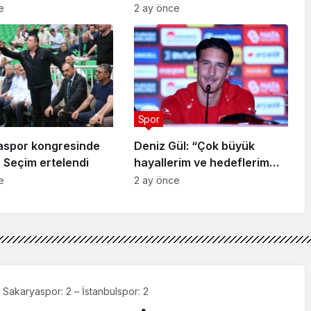
arla buluştu
Arda Güler
e
2 ay önce
Spor
aspor kongresinde
Deniz Gül: “Çok büyük
 Seçim ertelendi
hayallerim ve hedeflerim
var”
e
2 ay önce
: Sakaryaspor: 2 – İstanbulspor: 2