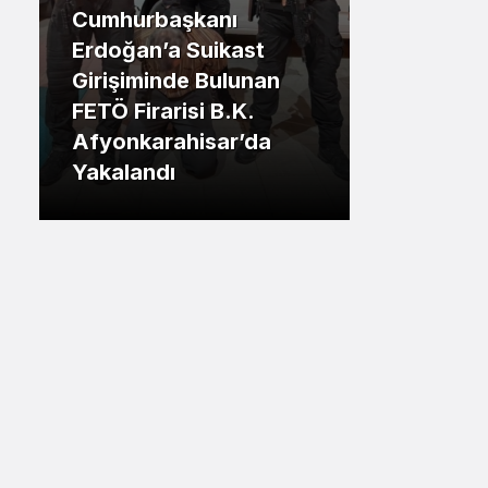
Cumhurbaşkanı
Sistem Modu
.İstanbul
Erdoğan’a Suikast
Sistem modunu seçin.
Girişiminde Bulunan
Tuzla Be
FETÖ Firarisi B.K.
Eren Ali
Afyonkarahisar’da
Tuzlalın
Yakalandı
Riskiyle