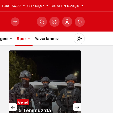
EURO
54,77
GBP
63,97
GR. ALTIN
6.201,10
gesi
Spor
Yazarlarımız
Mod
değiştir
Gündüz Modu
Gündüz modunu seçin.
Gece Modu
Genel
Gece modunu seçin.
15 Temmuz’da