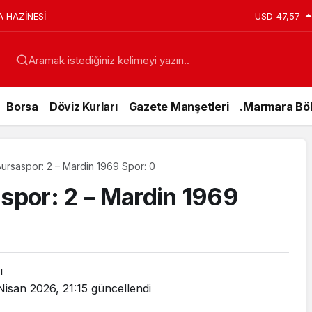
A HAZİNESİ
USD
47,57
Aramak istediğiniz kelimeyi yazın..
Borsa
Döviz Kurları
Gazete Manşetleri
.Marmara Böl
 Bursaspor: 2 – Mardin 1969 Spor: 0
aspor: 2 – Mardin 1969
ı
Nisan 2026, 21:15
güncellendi