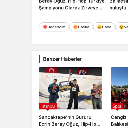
Beray Oğuz, Hip-Hop Türkiye
Balıkesi
Şampiyonu Olarak Zirveye
buluştu
Çıktı
Beğendim
Harika
Haha
V
Benzer Haberler
.İstanbul
Spor
Sancaktepe’nin Gururu
Cengiz 
Ecrin Beray Oğuz, Hip-Hop
Balıkes