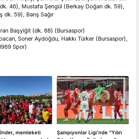
 dk. 46), Mustafa Şengül (Berkay Doğan dk. 59),
 dk. 59), Barış Sağır
Baran Başyiğit (dk. 88) (Bursaspor)
Babacan, Soner Aydoğdu, Hakkı Türker (Bursaspor),
 1969 Spor)
Ünder, memleketi
Şampiyonlar Ligi’nde “Yılın