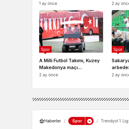
Türkiye Şampiyonu Olarak
sporcul
1 ay önce
2 ay önc
Zirveye Çıktı
Spor
Spor
A Milli Futbol Takımı, Kuzey
Sakary
Makedonya maçı
arbede:
hazırlıklarını tamamladı
2 ay önce
2 ay önc
Spor
Haberler
Trendyol 1. Lig