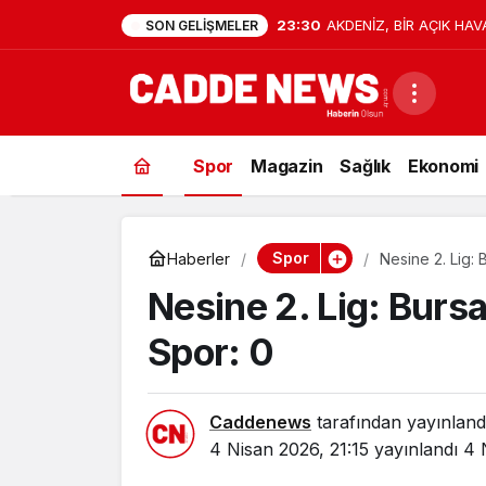
23:30
AKDENİZ, BİR AÇIK HAV
SON GELIŞMELER
Spor
Magazin
Sağlık
Ekonomi
Spor
Haberler
Nesine 2. Lig:
Nesine 2. Lig: Burs
Spor: 0
Caddenews
tarafından yayınland
4 Nisan 2026, 21:15
yayınlandı
4 