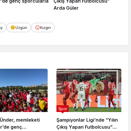
r’de genç sporcularla
Çıkış Yapan Futbolcusu”
Arda Güler
ay
Üzgün
Kızgın
Spor
Ünder, memleketi
Şampiyonlar Ligi’nde “Yılın
ir’de genç
Çıkış Yapan Futbolcusu”