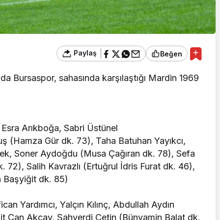
Paylaş
Beğen
ında Bursaspor, sahasında karşılaştığı Mardin 1969
Esra Arıkboğa, Sabri Üstünel
uş (Hamza Gür dk. 73), Taha Batuhan Yayıkcı,
ek, Soner Aydoğdu (Musa Çağıran dk. 78), Sefa
72), Salih Kavrazlı (Ertuğrul İdris Furat dk. 46),
 Başyiğit dk. 85)
can Yardımcı, Yalçın Kılınç, Abdullah Aydın
it Can Akçay, Şahverdi Çetin (Bünyamin Balat dk.