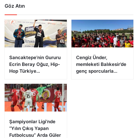
Göz Atın
Sancaktepe’nin Gururu
Cengiz Ünder,
Ecrin Beray Oğuz, Hip-
memleketi Balıkesir’de
Hop Türkiye
genç sporcularla
Şampiyonu Olarak
buluştu
Zirveye Çıktı
Şampiyonlar Ligi’nde
“Yılın Çıkış Yapan
Futbolcusu” Arda Güler