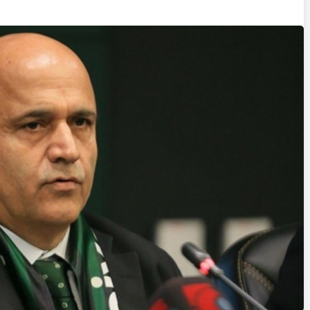
Cumhurbaşkanı
Erdoğan’a Suikast
Girişiminde Bulunan
FETÖ Firarisi B.K.
, BİR AÇIK
Afyonkarahisar’da
ZİNESİ
Yakalandı