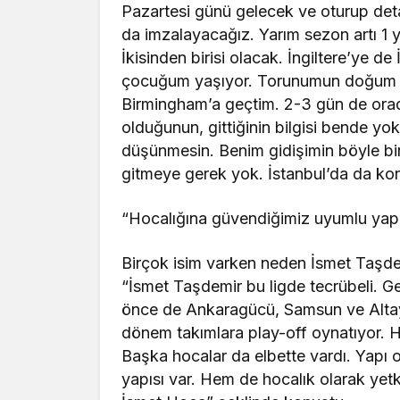
Pazartesi günü gelecek ve oturup deta
da imzalayacağız. Yarım sezon artı 1 y
İkisinden birisi olacak. İngiltere’ye 
çocuğum yaşıyor. Torunumun doğum g
Birmingham’a geçtim. 2-3 gün de orad
olduğunun, gittiğinin bilgisi bende yo
düşünmesin. Benim gidişimin böyle bir
gitmeye gerek yok. İstanbul’da da k
“Hocalığına güvendiğimiz uyumlu yapıd
Birçok isim varken neden İsmet Taşdem
“İsmet Taşdemir bu ligde tecrübeli. 
önce de Ankaragücü, Samsun ve Altay
dönem takımlara play-off oynatıyor. H
Başka hocalar da elbette vardı. Yapı o
yapısı var. Hem de hocalık olarak yetki