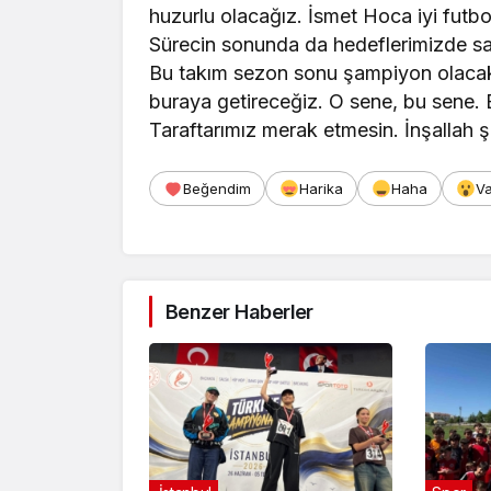
huzurlu olacağız. İsmet Hoca iyi futbo
Sürecin sonunda da hedeflerimizde sap
Bu takım sezon sonu şampiyon olacak 
buraya getireceğiz. O sene, bu sene. B
Taraftarımız merak etmesin. İnşallah ş
Beğendim
Harika
Haha
V
Benzer Haberler