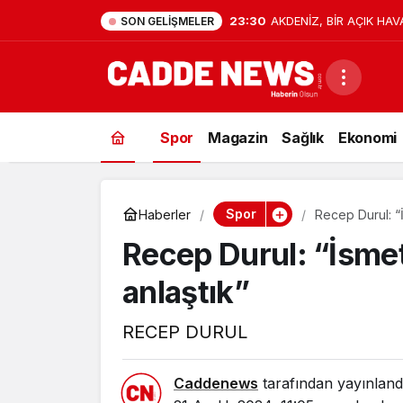
23:30
AKDENİZ, BİR AÇIK HAV
SON GELIŞMELER
Spor
Magazin
Sağlık
Ekonomi
Spor
Haberler
Recep Durul: “
Recep Durul: “İsmet
anlaştık”
RECEP DURUL
Caddenews
tarafından yayınland