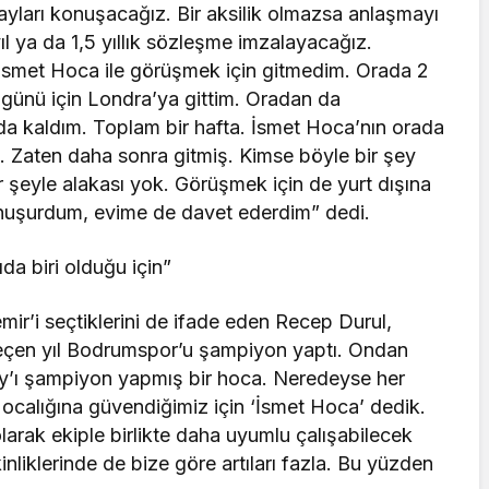
yları konuşacağız. Bir aksilik olmazsa anlaşmayı
ıl ya da 1,5 yıllık sözleşme imzalayacağız.
de İsmet Hoca ile görüşmek için gitmedim. Orada 2
ünü için Londra’ya gittim. Oradan da
a kaldım. Toplam bir hafta. İsmet Hoca’nın orada
k. Zaten daha sonra gitmiş. Kimse böyle bir şey
 şeyle alakası yok. Görüşmek için de yurt dışına
onuşurdum, evime de davet ederdim” dedi.
a biri olduğu için”
ir’i seçtiklerini de ifade eden Recep Durul,
Geçen yıl Bodrumspor’u şampiyon yaptı. Ondan
’ı şampiyon yapmış bir hoca. Neredeyse her
ocalığına güvendiğimiz için ‘İsmet Hoca’ dedik.
larak ekiple birlikte daha uyumlu çalışabilecek
nliklerinde de bize göre artıları fazla. Bu yüzden