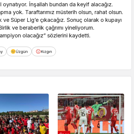
l oynatıyor. İnşallah bundan da keyif alacağız.
ma yok. Taraftarımız müsterih olsun, rahat olsun.
ve Süper Lig’e çıkacağız. Sonuç olarak o kupayı
irlik ve beraberlik çağrımı yineliyorum.
ampiyon olacağız” sözlerini kaydetti.
ay
Üzgün
Kızgın