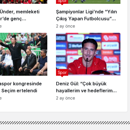
Spor
Ünder, memleketi
Şampiyonlar Ligi’nde “Yılın
ir’de genç
Çıkış Yapan Futbolcusu”
arla buluştu
Arda Güler
e
2 ay önce
Spor
aspor kongresinde
Deniz Gül: “Çok büyük
 Seçim ertelendi
hayallerim ve hedeflerim
var”
e
2 ay önce