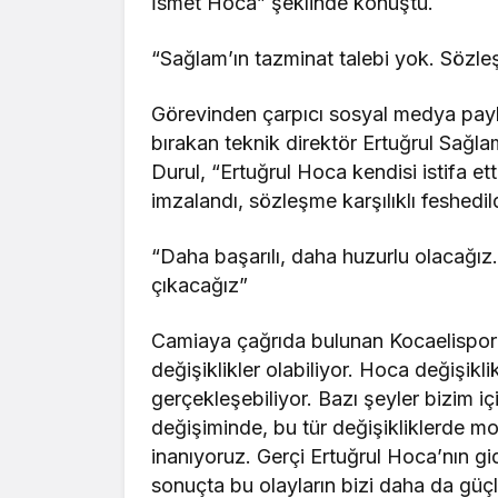
İsmet Hoca” şeklinde konuştu.
“Sağlam’ın tazminat talebi yok. Sözleş
Görevinden çarpıcı sosyal medya payla
bırakan teknik direktör Ertuğrul Sağla
Durul, “Ertuğrul Hoca kendisi istifa et
imzalandı, sözleşme karşılıklı feshedil
“Daha başarılı, daha huzurlu olacağız.
çıkacağız”
Camiaya çağrıda bulunan Kocaelispor 
değişiklikler olabiliyor. Hoca değişikli
gerçekleşebiliyor. Bazı şeyler bizim için
değişiminde, bu tür değişikliklerde m
inanıyoruz. Gerçi Ertuğrul Hoca’nın g
sonuçta bu olayların bizi daha da güç