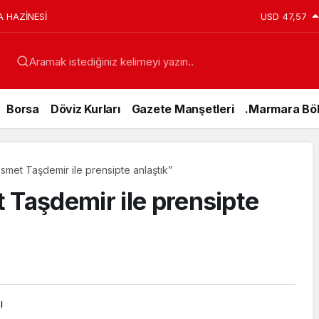
A HAZİNESİ
USD
47,57
Aramak istediğiniz kelimeyi yazın..
Borsa
Döviz Kurları
Gazete Manşetleri
.Marmara Böl
İsmet Taşdemir ile prensipte anlaştık”
 Taşdemir ile prensipte
Genel
ı
15 Temmuz’da