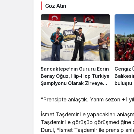
Göz Atın
Sancaktepe’nin Gururu Ecrin
Cengiz 
Beray Oğuz, Hip-Hop Türkiye
Balıkesi
Şampiyonu Olarak Zirveye
buluştu
Çıktı
“Prensipte anlaştık. Yarım sezon +1 yıl
İsmet Taşdemir ile yapacakları anlaşm
Taşdemir ile görüşüp görüşmediğine da
Durul, “İsmet Taşdemir ile prensip anl