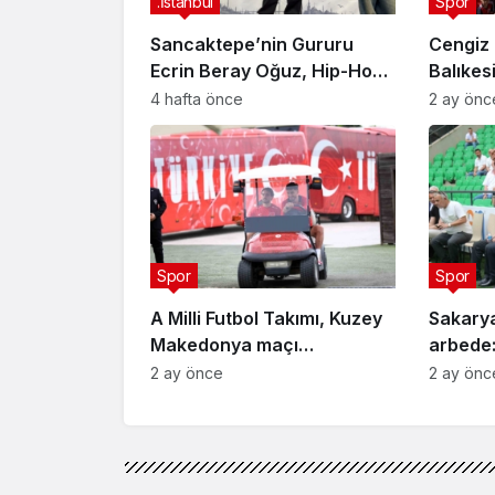
.İstanbul
Spor
Sancaktepe’nin Gururu
Cengiz 
Ecrin Beray Oğuz, Hip-Hop
Balıkes
Türkiye Şampiyonu Olarak
sporcul
4 hafta önce
2 ay önc
Zirveye Çıktı
Spor
Spor
A Milli Futbol Takımı, Kuzey
Sakary
Makedonya maçı
arbede:
hazırlıklarını tamamladı
2 ay önce
2 ay önc