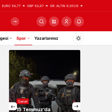
EURO
54,77
GBP
63,97
GR. ALTIN
6.201,10
gesi
Spor
Yazarlarımız
Mod
değiştir
Gündüz Modu
Gündüz modunu seçin.
Gece Modu
Gece modunu seçin.