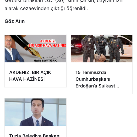
serbest bırakılan O.D. (30) isimli şahsın, bayram izni
alarak cezaevinden çıktığı öğrenildi.
Göz Atın
AKDENİZ, BİR AÇIK
15 Temmuz’da
HAVA HAZİNESİ
Cumhurbaşkanı
Erdoğan’a Suikast
Girişiminde Bulunan
FETÖ Firarisi B.K.
Afyonkarahisar’da
Yakalandı
Tuzla Belediye Başkanı