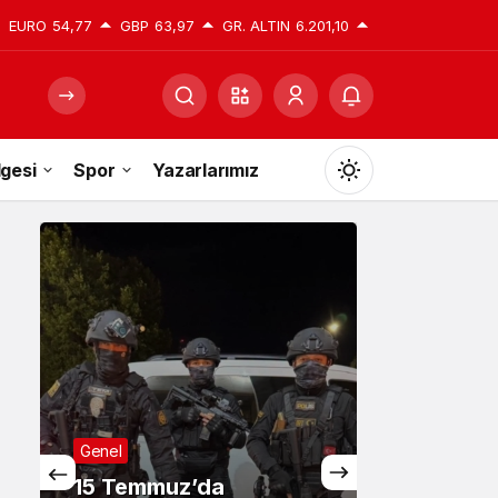
EURO
54,77
GBP
63,97
GR. ALTIN
6.201,10
gesi
Spor
Yazarlarımız
Mod
değiştir
Gündüz Modu
Gündüz modunu seçin.
Gece Modu
Gece modunu seçin.