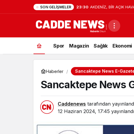
23:30
AKDENİZ, BİR AÇIK HAV
SON GELIŞMELER
Spor
Magazin
Sağlık
Ekonomi
Sancaktepe News E-Gazet
Haberler
Sancaktepe News Ga
Caddenews
tarafından yayınland
12 Haziran 2024, 17:45
yayınland