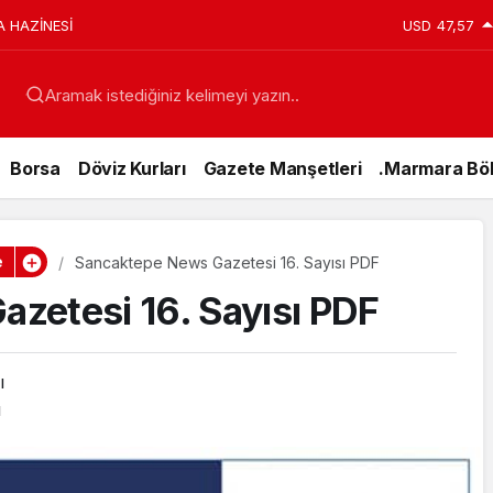
A HAZİNESİ
USD
47,57
Aramak istediğiniz kelimeyi yazın..
Borsa
Döviz Kurları
Gazete Manşetleri
.Marmara Böl
e
Sancaktepe News Gazetesi 16. Sayısı PDF
zetesi 16. Sayısı PDF
ı
ı
Genel
15 Temmuz’da