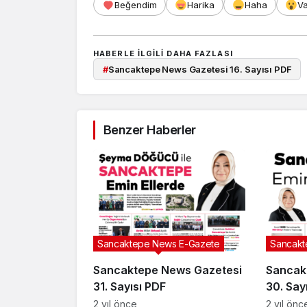
Beğendim
Harika
Haha
V
HABERLE ILGILI DAHA FAZLASI
#
Sancaktepe News Gazetesi 16. Sayısı PDF
Benzer Haberler
Sancaktepe News E-Gazete
Sancakt
Sancaktepe News Gazetesi
Sancak
31. Sayısı PDF
30. Say
2 yıl önce
2 yıl önc