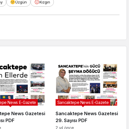
ay
Üzgün
Kızgın
epe News E-Gazete
Sancaktepe News E-Gazete
tepe News Gazetesi
Sancaktepe News Gazetesi
ısı PDF
29. Sayısı PDF
e
2 yıl önce