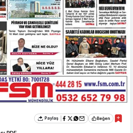
Paylaş
Beğen
sı PDF