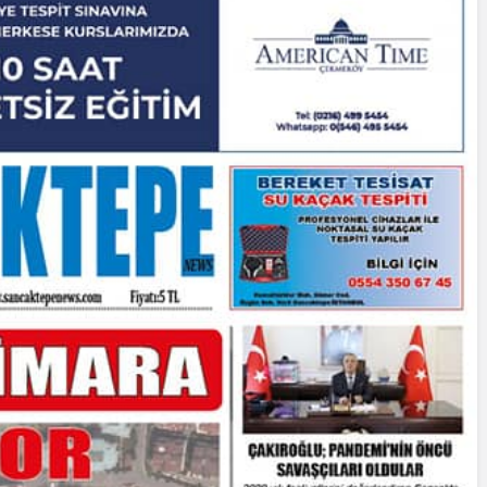
Cumhurbaşkanı
Erdoğan’a Suikast
Girişiminde Bulunan
FETÖ Firarisi B.K.
, BİR AÇIK
Afyonkarahisar’da
ZİNESİ
Yakalandı