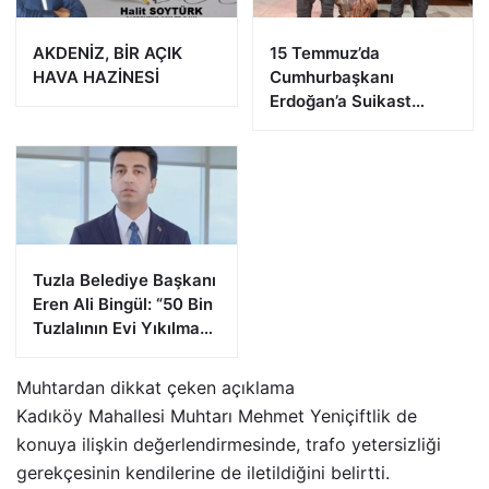
AKDENİZ, BİR AÇIK
15 Temmuz’da
HAVA HAZİNESİ
Cumhurbaşkanı
Erdoğan’a Suikast
Girişiminde Bulunan
FETÖ Firarisi B.K.
Afyonkarahisar’da
Yakalandı
Tuzla Belediye Başkanı
Eren Ali Bingül: “50 Bin
Tuzlalının Evi Yıkılma
Riskiyle Karşı Karşıya”
Muhtardan dikkat çeken açıklama
Kadıköy Mahallesi Muhtarı Mehmet Yeniçiftlik de
konuya ilişkin değerlendirmesinde, trafo yetersizliği
gerekçesinin kendilerine de iletildiğini belirtti.