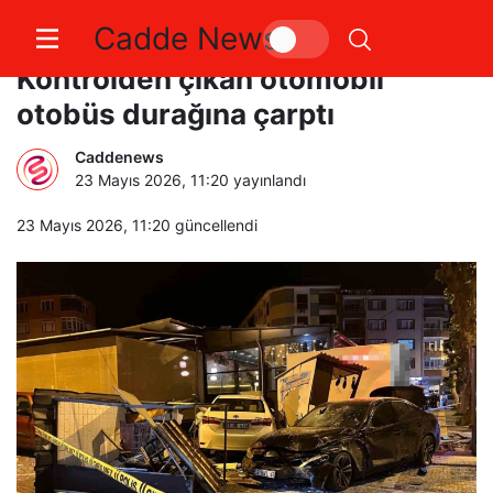
Cadde News
Tekirdağ’da faciadan dönüldü:
Kontrolden çıkan otomobil
otobüs durağına çarptı
Caddenews
23 Mayıs 2026, 11:20
yayınlandı
23 Mayıs 2026, 11:20
güncellendi