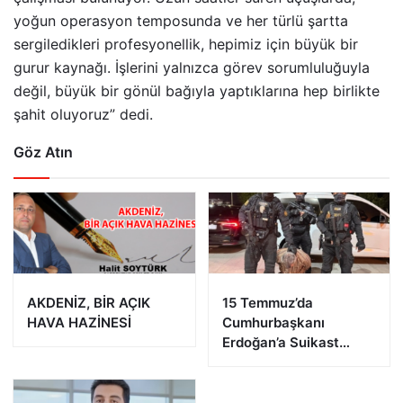
yoğun operasyon temposunda ve her türlü şartta
sergiledikleri profesyonellik, hepimiz için büyük bir
gurur kaynağı. İşlerini yalnızca görev sorumluluğuyla
değil, büyük bir gönül bağıyla yaptıklarına hep birlikte
şahit oluyoruz” dedi.
Göz Atın
AKDENİZ, BİR AÇIK
15 Temmuz’da
HAVA HAZİNESİ
Cumhurbaşkanı
Erdoğan’a Suikast
Girişiminde Bulunan
FETÖ Firarisi B.K.
Afyonkarahisar’da