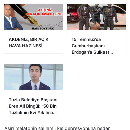
AKDENİZ, BİR AÇIK
15 Temmuz’da
HAVA HAZİNESİ
Cumhurbaşkanı
Erdoğan’a Suikast
Girişiminde Bulunan
FETÖ Firarisi B.K.
Afyonkarahisar’da
Yakalandı
Tuzla Belediye Başkanı
Eren Ali Bingül: “50 Bin
Tuzlalının Evi Yıkılma
Riskiyle Karşı Karşıya”
Aşırı melatonin salınımı, kış depresyonuna neden