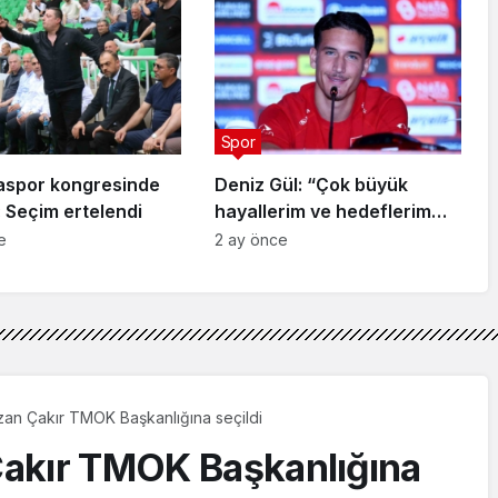
Spor
aspor kongresinde
Deniz Gül: “Çok büyük
 Seçim ertelendi
hayallerim ve hedeflerim
var”
e
2 ay önce
 Ozan Çakır TMOK Başkanlığına seçildi
 Çakır TMOK Başkanlığına