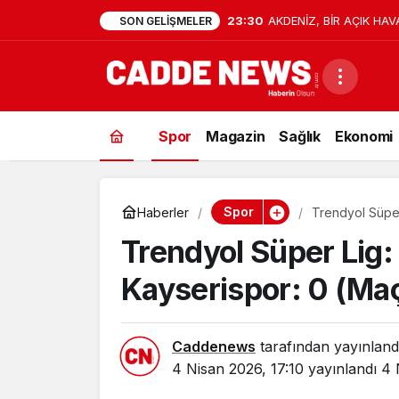
23:30
AKDENİZ, BİR AÇIK HAV
SON GELIŞMELER
Spor
Magazin
Sağlık
Ekonomi
Spor
Haberler
Trendyol Süper
Trendyol Süper Lig:
Kayserispor: 0 (Ma
Caddenews
tarafından yayınland
4 Nisan 2026, 17:10
yayınlandı
4 