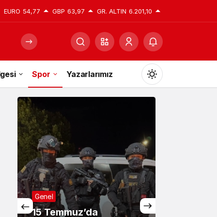
EURO
54,77
GBP
63,97
GR. ALTIN
6.201,10
gesi
Spor
Yazarlarımız
Mod
değiştir
Gündüz Modu
Gündüz modunu seçin.
Gece Modu
Genel
Gece modunu seçin.
15 Temmuz’da