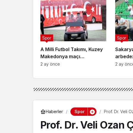
Spor
Spor
A Milli Futbol Takımı, Kuzey
Sakary
Makedonya maçı
arbede:
hazırlıklarını tamamladı
2 ay önce
2 ay önc
Spor
Haberler
Prof. Dr. Veli
Prof. Dr. Veli Ozan