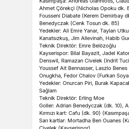
Kasımpaşa: Andreas Gianniotis, Clau
Ahmet Çörekçi (Nicholas Opoku dk. 80
Fousseni Diabate (Kerem Demirbay d
Benedyczak (Cenk Tosun dk. 85)
Yedekler: Ali Emre Yanar, Taylan Utku
Kanatsızkuş, Jim Allevinah, Habib G
Teknik Direktör: Emre Belözoğlu
Kayserispor: Bilal Bayazit, Jadel Ka
Denswil, Ramazan Civelek (Indrit Tuc
Youssef Ait Bennasser, Laszlo Benes
Onugkha, Fedor Chalov (Furkan Soyal
Yedekler: Onurcan Piri, Burak Kapac
Sağlam
Teknik Direktör: Erling Moe
Goller: Adrian Benedyczak (dk. 10), 
Kırmızı kart: Cafu (dk. 90) (Kasımpaş
Sarı kartlar: Mortadha Ben Ouanes (
Civelek (Kayserispor)