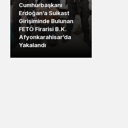
Cumhurbaşkanı
Sistem Modu
.İstanbul
Erdoğan’a Suikast
Sistem modunu seçin.
Girişiminde Bulunan
Tuzla Be
FETÖ Firarisi B.K.
Eren Ali
Afyonkarahisar’da
Tuzlalın
Yakalandı
Riskiyle