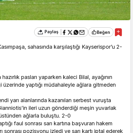
Paylaş
Beğen
Kasımpaşa, sahasında karşılaştığı Kayserispor’u 2-
azırlık pasları yaparken kaleci Bilal, ayağının
zgi üzerinde yaptığı müdahaleyle ağlara gitmeden
di yarı alanlarında kazanılan serbest vuruşta
Gianniotis’in ileri uzun gönderdiği meşin yuvarlak
 üstünden ağlarla buluştu. 2-0
tığı faul sonrası sarı kartına başvuran hakem
onrası pozisyonu izledi ve sarı kartı iptal ederek