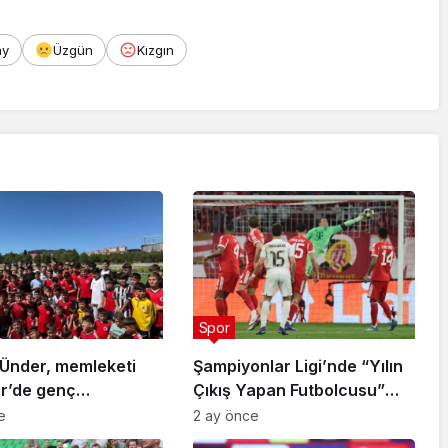
ay
Üzgün
Kızgın
Spor
Ünder, memleketi
Şampiyonlar Ligi’nde “Yılın
ir’de genç
Çıkış Yapan Futbolcusu”
arla buluştu
Arda Güler
e
2 ay önce