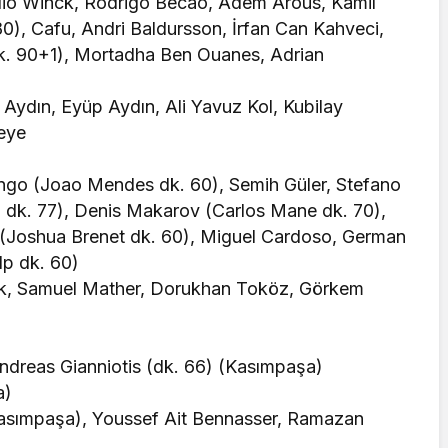
dio Winck, Rodrigo Becao, Adem Arous, Kamil
), Cafu, Andri Baldursson, İrfan Can Kahveci,
k. 90+1), Mortadha Ben Ouanes, Adrian
 Aydın, Eyüp Aydın, Ali Yavuz Kol, Kubilay
ueye
tongo (Joao Mendes dk. 60), Semih Güler, Stefano
i dk. 77), Denis Makarov (Carlos Mane dk. 70),
 (Joshua Brenet dk. 60), Miguel Cardoso, German
p dk. 60)
ak, Samuel Mather, Dorukhan Toköz, Görkem
Andreas Gianniotis (dk. 66) (Kasımpaşa)
a)
Kasımpaşa), Youssef Ait Bennasser, Ramazan