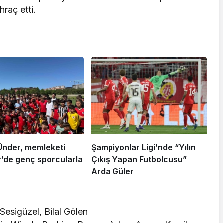
hraç etti.
Ünder, memleketi
Şampiyonlar Ligi’nde “Yılın
r’de genç sporcularla
Çıkış Yapan Futbolcusu”
Arda Güler
sigüzel, Bilal Gölen