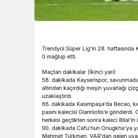
Trendyol Süper Lig’in 28. haftasında 
0 mağlup etti.
Maçtan dakikalar (İkinci yarı)
58. dakikada Kayserispor, savunmada h
altından kaçırdığı meşin yuvarlağı çi
uzaklaştırdı.
66. dakikada Kasımpaşa’da Becao, ken
pasını kalecisi Gianniotis’e gönderdi. 
herkesi geçtikten sonra kaleci Bilal’in
90. dakikada Cafu’nun Onugkha’ya yap
Mehmet Türkmen, VAR’dan gelen uyarı s