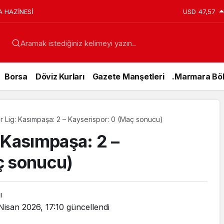
A HAZİNESİ
USD
47,57
Aramak istediğiniz kelimeyi yazın..
Borsa
Döviz Kurları
Gazete Manşetleri
.Marmara Böl
 Lig: Kasımpaşa: 2 – Kayserispor: 0 (Maç sonucu)
 Kasımpaşa: 2 –
ç sonucu)
ı
Nisan 2026, 17:10
güncellendi