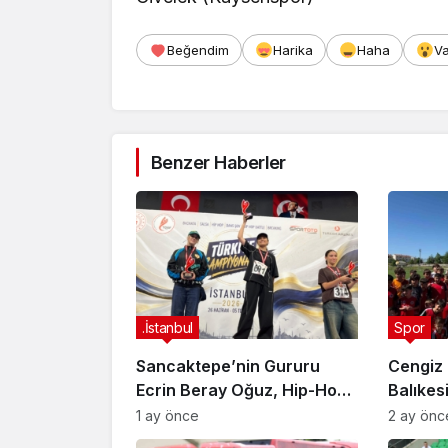
Beğendim
Harika
Haha
V
Benzer Haberler
.İstanbul
Spor
Sancaktepe’nin Gururu
Cengiz 
Ecrin Beray Oğuz, Hip-Hop
Balıkes
Türkiye Şampiyonu Olarak
sporcul
1 ay önce
2 ay önc
Zirveye Çıktı