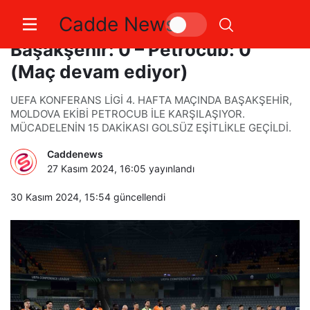
Cadde News
UEFA Konferans Ligi:
Başakşehir: 0 – Petrocub: 0
(Maç devam ediyor)
UEFA KONFERANS LİGİ 4. HAFTA MAÇINDA BAŞAKŞEHİR,
MOLDOVA EKİBİ PETROCUB İLE KARŞILAŞIYOR.
MÜCADELENİN 15 DAKİKASI GOLSÜZ EŞİTLİKLE GEÇİLDİ.
Caddenews
27 Kasım 2024, 16:05
yayınlandı
30 Kasım 2024, 15:54
güncellendi