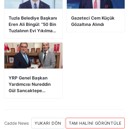
Tuzla Belediye Başkanı
Gazeteci Cem Küçük
Eren Ali Bingül: “50 Bin
Gözaltına Alındı
Tuzlalının Evi Yıkılma
Riskiyle Karşı Karşıya”
YRP Genel Başkan
Yardımcısı Nureddin
Gül Sancaktepe
Teşkilatıyla Bir Araya
Geldi
Cadde News
YUKARI DÖN
TAM HALINI GÖRÜNTÜLE