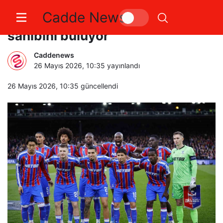
Cadde News
UEFA Konferans Ligi’nde kupa
sahibini buluyor
Caddenews
26 Mayıs 2026, 10:35
yayınlandı
26 Mayıs 2026, 10:35
güncellendi