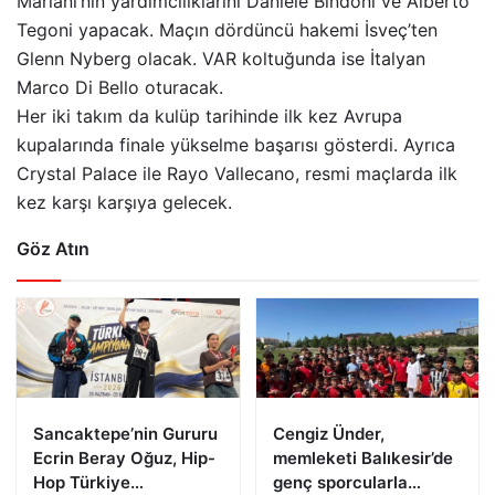
Mariani’nin yardımcılıklarını Daniele Bindoni ve Alberto
Tegoni yapacak. Maçın dördüncü hakemi İsveç’ten
Glenn Nyberg olacak. VAR koltuğunda ise İtalyan
Marco Di Bello oturacak.
Her iki takım da kulüp tarihinde ilk kez Avrupa
kupalarında finale yükselme başarısı gösterdi. Ayrıca
Crystal Palace ile Rayo Vallecano, resmi maçlarda ilk
kez karşı karşıya gelecek.
Göz Atın
Sancaktepe’nin Gururu
Cengiz Ünder,
Ecrin Beray Oğuz, Hip-
memleketi Balıkesir’de
Hop Türkiye
genç sporcularla