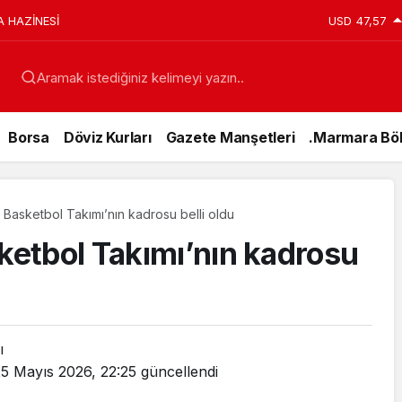
A HAZİNESİ
USD
47,57
Aramak istediğiniz kelimeyi yazın..
Borsa
Döviz Kurları
Gazete Manşetleri
.Marmara Böl
k Basketbol Takımı’nın kadrosu belli oldu
sketbol Takımı’nın kadrosu
ı
5 Mayıs 2026, 22:25
güncellendi