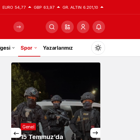
EURO
54,77
GBP
63,97
GR. ALTIN
6.201,10
gesi
Spor
Yazarlarımız
Mod
değiştir
Gündüz Modu
Gündüz modunu seçin.
Gece Modu
Genel
Gece modunu seçin.
15 Temmuz’da