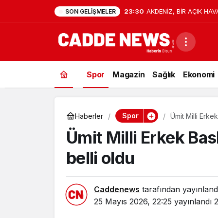
23:30
AKDENİZ, BİR AÇIK HAV
SON GELIŞMELER
Spor
Magazin
Sağlık
Ekonomi
Spor
Haberler
Ümit Milli Erke
Ümit Milli Erkek Ba
belli oldu
Caddenews
tarafından yayınland
25 Mayıs 2026, 22:25
yayınlandı
2