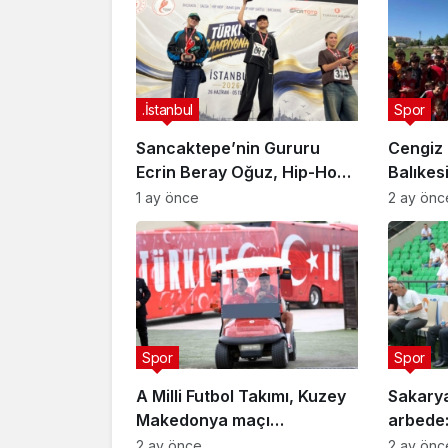
.İstanbul
Spor
Sancaktepe’nin Gururu
Cengiz 
Ecrin Beray Oğuz, Hip-Hop
Balıkes
Türkiye Şampiyonu Olarak
sporcul
1 ay önce
2 ay önc
Zirveye Çıktı
Spor
Spor
A Milli Futbol Takımı, Kuzey
Sakary
Makedonya maçı
arbede:
hazırlıklarını tamamladı
2 ay önce
2 ay önc