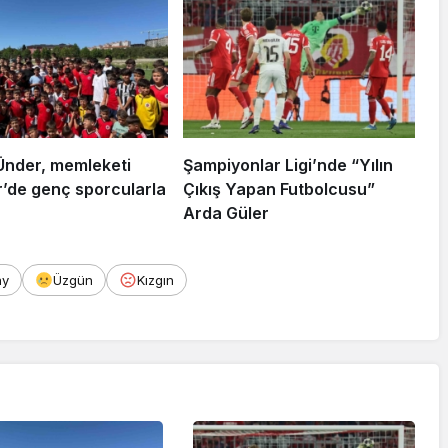
Ünder, memleketi
Şampiyonlar Ligi’nde “Yılın
r’de genç sporcularla
Çıkış Yapan Futbolcusu”
Arda Güler
ay
Üzgün
Kızgın