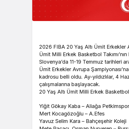
2026 FIBA 20 Yaş Altı Ümit Erkekler 
Ümit Milli Erkek Basketbol Takımı’nın 
Slovenya’da 11-19 Temmuz tarihleri a
Ümit Erkekler Avrupa Şampiyonası’na h
kadrosu belli oldu. Ay-yıldızlılar, 4 
çalışmalarına başlayacak.
20 Yaş Altı Ümit Milli Erkek Basketbol
Yiğit Gökay Kaba – Aliağa Petkimspo
Mert Kocagözoğlu – A.Efes
Yavuz Selim Kara – Bahçeşehir Koleji
Mete Paçacı, Osman Nurveren – Burs