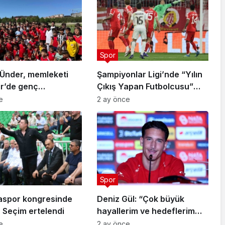
Spor
Ünder, memleketi
Şampiyonlar Ligi’nde “Yılın
ir’de genç
Çıkış Yapan Futbolcusu”
arla buluştu
Arda Güler
e
2 ay önce
Spor
aspor kongresinde
Deniz Gül: “Çok büyük
 Seçim ertelendi
hayallerim ve hedeflerim
var”
e
2 ay önce