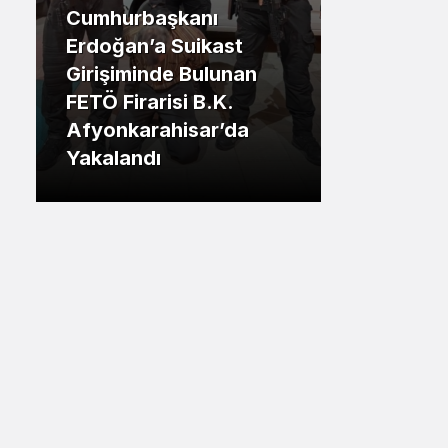
Cumhurbaşkanı
Sistem Modu
.İstanbul
Erdoğan’a Suikast
Sistem modunu seçin.
Girişiminde Bulunan
Tuzla Be
FETÖ Firarisi B.K.
Eren Ali
Afyonkarahisar’da
Tuzlalın
Yakalandı
Riskiyle