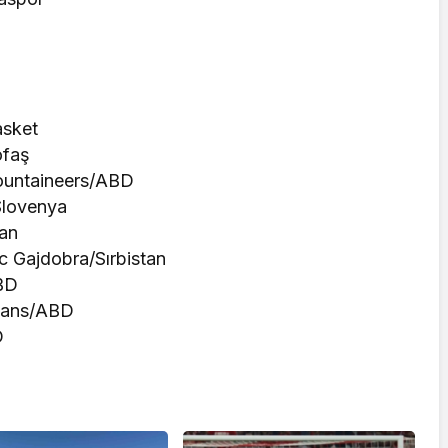
asket
ofaş
ountaineers/ABD
Slovenya
an
 Gajdobra/Sırbistan
ABD
rtans/ABD
D