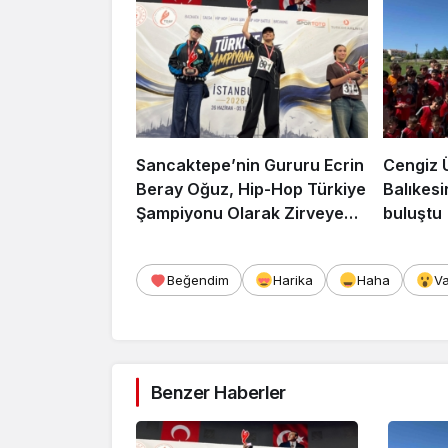
Sancaktepe’nin Gururu Ecrin
Cengiz 
Beray Oğuz, Hip-Hop Türkiye
Balıkesi
Şampiyonu Olarak Zirveye
buluştu
Çıktı
Beğendim
Harika
Haha
V
Benzer Haberler