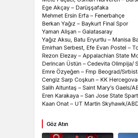
Ege Akçay – Darüşşafaka
Mehmet Ersin Erfa – Fenerbahçe
Berkan Yağız – Baykurt Final Spor
Yaman Alişan – Galatasaray
Yağız Aksu, Batu Eryurtlu – Manisa B
Emirhan Serbest, Efe Evan Postel – T
Rezon Elezay – Appalachian State M
Derincan Üstün – Cedevita Olimpija/ 
Emre Özyeğen – Fmp Beograd/Sırbist
Cengiz Sarp Coşkun – KK Hercegovac
Salih Altuntaş – Saint Mary’s Gaels/
Eren Karakaya – San Jose State Spa
Kaan Onat – UT Martin Skyhawk/AB
Göz Atın