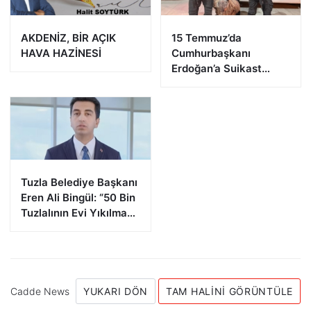
AKDENİZ, BİR AÇIK
15 Temmuz’da
HAVA HAZİNESİ
Cumhurbaşkanı
Erdoğan’a Suikast
Girişiminde Bulunan
FETÖ Firarisi B.K.
Afyonkarahisar’da
Yakalandı
Tuzla Belediye Başkanı
Eren Ali Bingül: “50 Bin
Tuzlalının Evi Yıkılma
Riskiyle Karşı Karşıya”
Cadde News
YUKARI DÖN
TAM HALINI GÖRÜNTÜLE